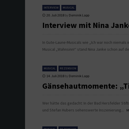
INTERVIEW
MUSICAL
20. Juli 2018
by
Dominik Lapp
Interview mit Nina Jank
In Gute-Laune-Musicals wie „Ich war noch niemals
Musical „Wahnsinn!“ stand Nina Janke schon auf de
MUSICAL
REZENSION
14. Juli 2018
by
Dominik Lapp
Gänsehautmomente: „Tit
Wer hätte das gedacht: In der Bad Hersfelder Stifts
und Stefan Hubers sehenswerte Inszenierung...
M