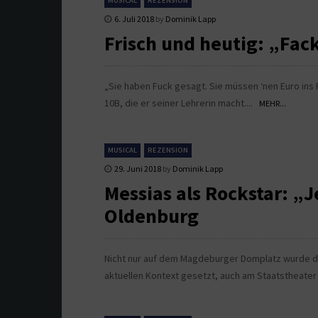
MUSICAL
REZENSION
6. Juli 2018
by
Dominik Lapp
Frisch und heutig: „Fac
„Sie haben Fuck gesagt. Sie müssen ‘nen Euro ins
10B, die er seiner Lehrerin macht....
MEHR...
MUSICAL
REZENSION
29. Juni 2018
by
Dominik Lapp
Messias als Rockstar: „J
Oldenburg
Nicht nur auf dem Magdeburger Domplatz wurde da
aktuellen Kontext gesetzt, auch am Staatstheater