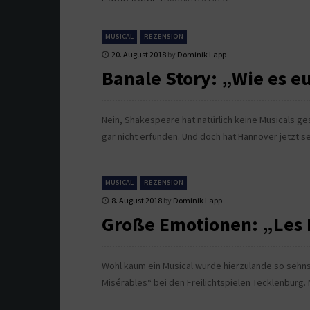
MUSICAL
REZENSION
20. August 2018
by
Dominik Lapp
Banale Story: „Wie es e
Nein, Shakespeare hat natürlich keine Musicals g
gar nicht erfunden. Und doch hat Hannover jetzt se
MUSICAL
REZENSION
8. August 2018
by
Dominik Lapp
Große Emotionen: „Les 
Wohl kaum ein Musical wurde hierzulande so sehns
Misérables“ bei den Freilichtspielen Tecklenburg