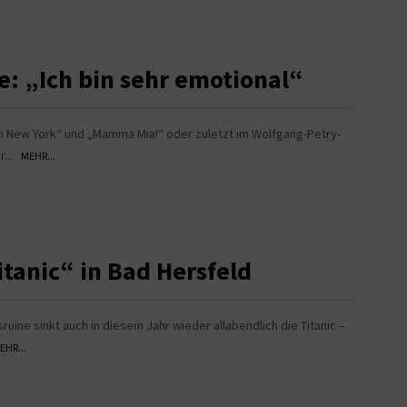
e: „Ich bin sehr emotional“
 in New York“ und „Mamma Mia!“ oder zuletzt im Wolfgang-Petry-
r...
MEHR...
anic“ in Bad Hersfeld
ruine sinkt auch in diesem Jahr wieder allabendlich die Titanic –
EHR...