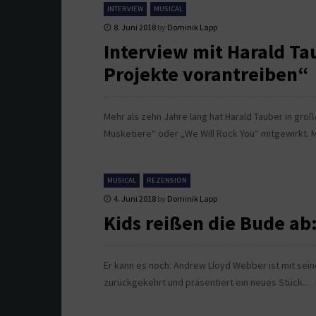
INTERVIEW
MUSICAL
8. Juni 2018
by
Dominik Lapp
Interview mit Harald Ta
Projekte vorantreiben“
Mehr als zehn Jahre lang hat Harald Tauber in groß
Musketiere“ oder „We Will Rock You“ mitgewirkt. M
MUSICAL
REZENSION
4. Juni 2018
by
Dominik Lapp
Kids reißen die Bude ab
Er kann es noch: Andrew Lloyd Webber ist mit sei
zurückgekehrt und präsentiert ein neues Stück...