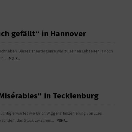
uch gefällt“ in Hannover
eschrieben. Dieses Theatergenre war zu seinen Lebzeiten ja noch
in...
MEHR...
Misérables“ in Tecklenburg
üchtig erwartet wie Ulrich Wiggers‘ Inszenierung von „Les
. Nachdem das Stück zwischen...
MEHR...