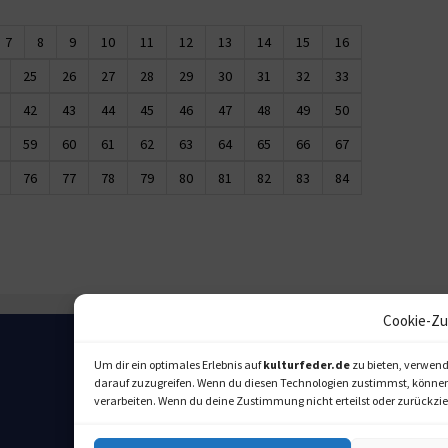
7
8
9
10
11
12
13
14
15
16
25
26
27
28
29
30
31
32
33
42
43
44
45
46
47
48
49
50
59
60
61
62
63
64
65
66
67
76
77
78
79
80
81
82
83
84
Cookie-Zu
Um dir ein optimales Erlebnis auf
kulturfeder.de
zu bieten, verwend
darauf zuzugreifen. Wenn du diesen Technologien zustimmst, können w
verarbeiten. Wenn du deine Zustimmung nicht erteilst oder zurückz