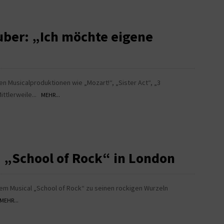
uber: „Ich möchte eigene
en Musicalproduktionen wie „Mozart!“, „Sister Act“, „3
ittlerweile...
MEHR...
: „School of Rock“ in London
nem Musical „School of Rock“ zu seinen rockigen Wurzeln
MEHR...