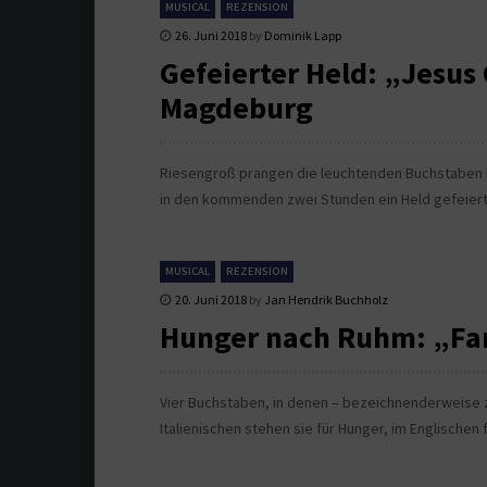
MUSICAL
REZENSION
26. Juni 2018
by
Dominik Lapp
Gefeierter Held: „Jesus 
Magdeburg
Riesengroß prangen die leuchtenden Buchstaben
in den kommenden zwei Stunden ein Held gefeiert
MUSICAL
REZENSION
20. Juni 2018
by
Jan Hendrik Buchholz
Hunger nach Ruhm: „F
Vier Buchstaben, in denen – bezeichnenderweise z
Italienischen stehen sie für Hunger, im Englischen 