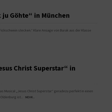
k ju Göhte“ in München
 Fickschwein stecken.“ Klare Ansage von Burak aus der Klasse
esus Christ Superstar“ in
s Musical „Jesus Christ Superstar“ geradezu perfekt in einen
 Oldenburg ist...
MEHR...