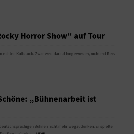
ocky Horror Show“ auf Tour
n echtes Kultstück. Zwar wird darauf hingewiesen, nicht mit Reis
 Schöne: „Bühnenarbeit ist
en deutschsprachigen Bühnen nicht mehr wegzudenken. Er spielte
„Die Päpstin“ oder...
MEHR...