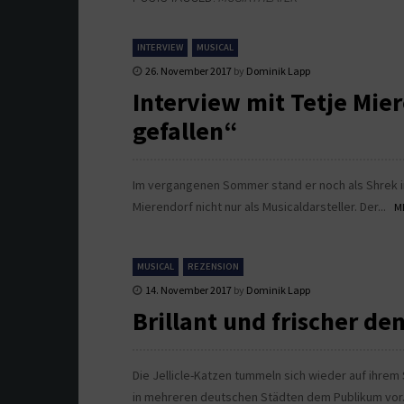
INTERVIEW
MUSICAL
26. November 2017
by
Dominik Lapp
Interview mit Tetje Mie
gefallen“
Im vergangenen Sommer stand er noch als Shrek i
Mierendorf nicht nur als Musicaldarsteller. Der...
ME
MUSICAL
REZENSION
14. November 2017
by
Dominik Lapp
Brillant und frischer de
Die Jellicle-Katzen tummeln sich wieder auf ihrem
in mehreren deutschen Städten dem Publikum vor