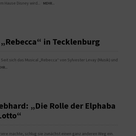
em Hause Disney wird...
MEHR...
 „Rebecca“ in Tecklenburg
 Seit sich das Musical „Rebecca“ von Sylvester Levay (Musik) und
HR...
ebhard: „Die Rolle der Elphaba
Lotto“
riere machte, schlug sie zunächst einen ganz anderen Weg ein.