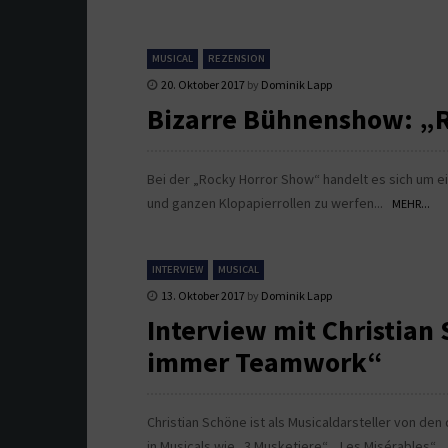
MUSICAL
REZENSION
20. Oktober 2017
by
Dominik Lapp
Bizarre Bühnenshow: „R
Bei der „Rocky Horror Show“ handelt es sich um ei
und ganzen Klopapierrollen zu werfen...
MEHR...
INTERVIEW
MUSICAL
13. Oktober 2017
by
Dominik Lapp
Interview mit Christian
immer Teamwork“
Christian Schöne ist als Musicaldarsteller von d
in Musicals wie „3 Musketiere“, „Les Misérables“, 