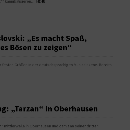
“ kannibalisieren...
MEHR...
slovski: „Es macht Spaß,
es Bösen zu zeigen“
en festen Größen in der deutschsprachigen Musicalszene. Bereits
ng: „Tarzan“ in Oberhausen
n“ mittlerweile in Oberhausen und damit an seiner dritten