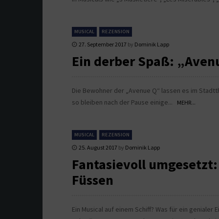
MUSICAL
REZENSION
27. September 2017
by
Dominik Lapp
Ein derber Spaß: „Avenu
Die Bewohner der „Avenue Q“ lassen es im Stadtth
so bleiben nach der Pause einige...
MEHR...
MUSICAL
REZENSION
25. August 2017
by
Dominik Lapp
Fantasievoll umgesetzt
Füssen
Ein Musical auf einem Schiff? Was für ein genialer 