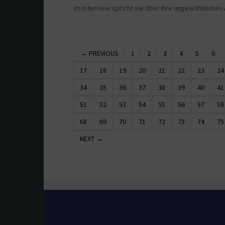
Im Interview spricht sie über ihre ungewöhnlichen
← PREVIOUS
1
2
3
4
5
6
17
18
19
20
21
22
23
24
34
35
36
37
38
39
40
41
51
52
53
54
55
56
57
58
68
69
70
71
72
73
74
75
NEXT →