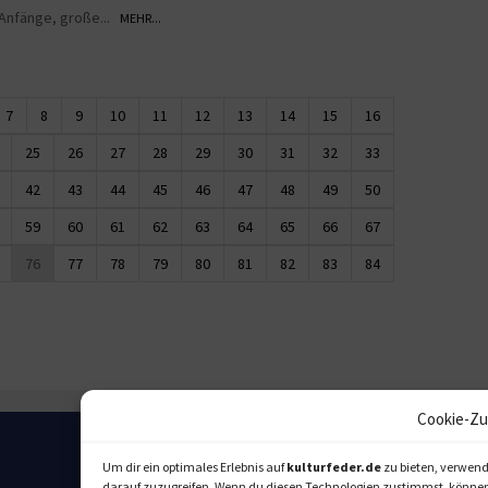
 Anfänge, große...
MEHR...
7
8
9
10
11
12
13
14
15
16
25
26
27
28
29
30
31
32
33
42
43
44
45
46
47
48
49
50
59
60
61
62
63
64
65
66
67
76
77
78
79
80
81
82
83
84
Cookie-Zu
Um dir ein optimales Erlebnis auf
kulturfeder.de
zu bieten, verwend
darauf zuzugreifen. Wenn du diesen Technologien zustimmst, können w