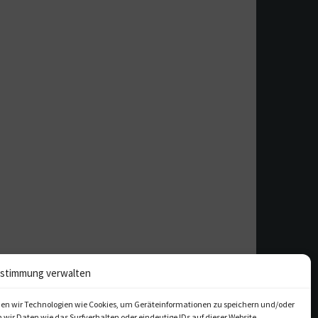
stimmung verwalten
en wir Technologien wie Cookies, um Geräteinformationen zu speichern und/oder
ir Daten wie das Surfverhalten oder eindeutige IDs auf dieser Website