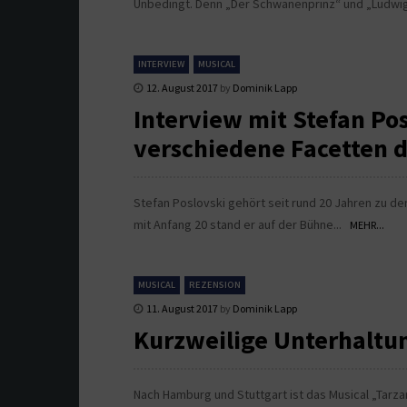
Unbedingt. Denn „Der Schwanenprinz“ und „Ludwig²
INTERVIEW
MUSICAL
12. August 2017
by
Dominik Lapp
Interview mit Stefan Po
verschiedene Facetten d
Stefan Poslovski gehört seit rund 20 Jahren zu d
mit Anfang 20 stand er auf der Bühne...
MEHR...
MUSICAL
REZENSION
11. August 2017
by
Dominik Lapp
Kurzweilige Unterhaltu
Nach Hamburg und Stuttgart ist das Musical „Tarza