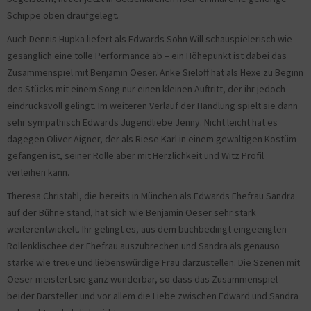
Schippe oben draufgelegt.
Auch Dennis Hupka liefert als Edwards Sohn Will schauspielerisch wie
gesanglich eine tolle Performance ab – ein Höhepunkt ist dabei das
Zusammenspiel mit Benjamin Oeser. Anke Sieloff hat als Hexe zu Beginn
des Stücks mit einem Song nur einen kleinen Auftritt, der ihr jedoch
eindrucksvoll gelingt. Im weiteren Verlauf der Handlung spielt sie dann
sehr sympathisch Edwards Jugendliebe Jenny. Nicht leicht hat es
dagegen Oliver Aigner, der als Riese Karl in einem gewaltigen Kostüm
gefangen ist, seiner Rolle aber mit Herzlichkeit und Witz Profil
verleihen kann.
Theresa Christahl, die bereits in München als Edwards Ehefrau Sandra
auf der Bühne stand, hat sich wie Benjamin Oeser sehr stark
weiterentwickelt. Ihr gelingt es, aus dem buchbedingt eingeengten
Rollenklischee der Ehefrau auszubrechen und Sandra als genauso
starke wie treue und liebenswürdige Frau darzustellen. Die Szenen mit
Oeser meistert sie ganz wunderbar, so dass das Zusammenspiel
beider Darsteller und vor allem die Liebe zwischen Edward und Sandra