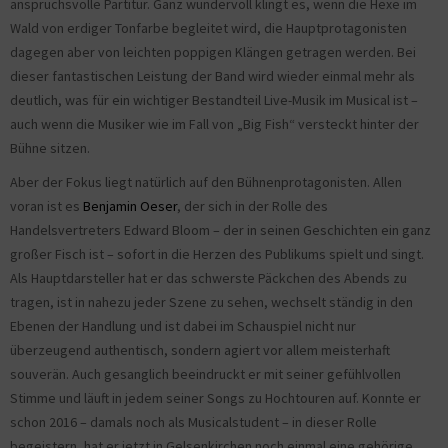
anspruchsvolle Partitur. Ganz wundervoll klingt es, wenn die Hexe im
Wald von erdiger Tonfarbe begleitet wird, die Hauptprotagonisten
dagegen aber von leichten poppigen Klängen getragen werden. Bei
dieser fantastischen Leistung der Band wird wieder einmal mehr als
deutlich, was für ein wichtiger Bestandteil Live-Musik im Musical ist –
auch wenn die Musiker wie im Fall von „Big Fish“ versteckt hinter der
Bühne sitzen.
Aber der Fokus liegt natürlich auf den Bühnenprotagonisten. Allen
voran ist es
Benjamin Oeser
, der sich in der Rolle des
Handelsvertreters Edward Bloom – der in seinen Geschichten ein ganz
großer Fisch ist – sofort in die Herzen des Publikums spielt und singt.
Als Hauptdarsteller hat er das schwerste Päckchen des Abends zu
tragen, ist in nahezu jeder Szene zu sehen, wechselt ständig in den
Ebenen der Handlung und ist dabei im Schauspiel nicht nur
überzeugend authentisch, sondern agiert vor allem meisterhaft
souverän. Auch gesanglich beeindruckt er mit seiner gefühlvollen
Stimme und läuft in jedem seiner Songs zu Hochtouren auf. Konnte er
schon 2016 – damals noch als Musicalstudent – in dieser Rolle
begeistern, hat er jetzt in Gelsenkirchen noch einmal eine gehörige