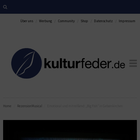
Über uns
Werbung
Community
Shop
Datenschutz
Impressum
Home
Rezension
Musical
Emotional und mitreißend: „Big Fish“ in Gelsenkirchen