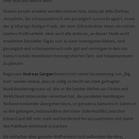
sehr echt und ehrlich wirkt.
Ebenso positiv erwähnt werden müssen Sina Jacka als Wills Ehefrau
Josephine, die schauspielerisch wie gesanglich souverän agiert, sowie
der großartige Rüdiger Frank, der dem Zirkusdirektor Amos ein extrem
starkes Profil verleiht. Aber auch alle anderen, an dieser Stelle nicht
erwähnten Darsteller fügen sich zu einer homogenen Einheit, sind
gesanglich und schauspielerisch sehr gut und vermögen in den von
Danny Costello hinreißend choreografierten Tanz- und Steppnummern
zu glänzen.
Regisseur
Andreas Gergen
beweist mit seiner Inszenierung von „Big
Fish“ wieder einmal, dass er völlig zu Recht ein stark gefragter
Musiktheaterregisseur ist. Wie er die beiden Welten aus Fiktion und
Wirklichkeit miteinander verwoben hat, die parallelen Handlungen
fließend ineinander übergehen lässt, ist geradezu fantastisch. Dabei ist
es ihm gelungen, insbesondere den Vater-Sohn-Konflikt zwischen
Edward und Will sehr stark und berührend herauszuarbeiten und damit
das Publikum emotional zu packen.
Als einfacher aber genialer Kniff erweist sich außerdem die Idee,