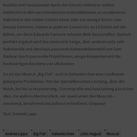
Realität und Fantasiewelt durch den Einsatz mehrerer weißer
Holzkisten in den verschiedensten Konstellationen zu visualisieren.
Während in den realen Szenen keine oder nur wenige Kisten zum
Einsatz kommen, stehen in anderen Szenen bis zu 13 Kisten auf der
Bühne, um die in Edwards Fantasie erbaute Welt darzustellen. Optisch
perfekt ergänzt wird das einerseits karge, aber andererseits sehr
funktionelle und durchaus passende Einheitsbühnenbild von Sam
Madwar durch passende Projektionen, einige Requisiten und die
hochwertigen Kostüme von Ulli Kremer.
So ist das Musical „Big Fish“ auch in Gelsenkirchen eine rundherum
gelungene Produktion. Von der darstellerischen Leistung, über die
Musik, bis hin zu Inszenierung, Choreografie und Ausstattung passt hier
alles. Ein wahres Meisterstück, ein Juwel unter den Musicals –
emotional, berührend und äußerst mitreißend. Chapeau!
Text: Dominik Lapp
Andrew Lippa
Big Fish
Gelsenkirchen
John August
Musical