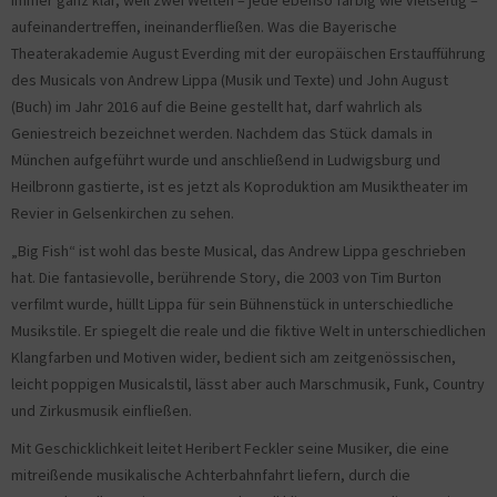
immer ganz klar, weil zwei Welten – jede ebenso farbig wie vielseitig –
aufeinandertreffen, ineinanderfließen. Was die Bayerische
Theaterakademie August Everding mit der europäischen Erstaufführung
des Musicals von Andrew Lippa (Musik und Texte) und John August
(Buch) im Jahr 2016 auf die Beine gestellt hat, darf wahrlich als
Geniestreich bezeichnet werden. Nachdem das Stück damals in
München aufgeführt wurde und anschließend in Ludwigsburg und
Heilbronn gastierte, ist es jetzt als Koproduktion am Musiktheater im
Revier in Gelsenkirchen zu sehen.
„Big Fish“ ist wohl das beste Musical, das Andrew Lippa geschrieben
hat. Die fantasievolle, berührende Story, die 2003 von Tim Burton
verfilmt wurde, hüllt Lippa für sein Bühnenstück in unterschiedliche
Musikstile. Er spiegelt die reale und die fiktive Welt in unterschiedlichen
Klangfarben und Motiven wider, bedient sich am zeitgenössischen,
leicht poppigen Musicalstil, lässt aber auch Marschmusik, Funk, Country
und Zirkusmusik einfließen.
Mit Geschicklichkeit leitet Heribert Feckler seine Musiker, die eine
mitreißende musikalische Achterbahnfahrt liefern, durch die