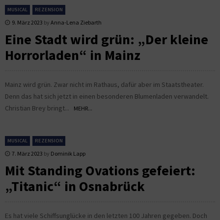
MUSICAL
REZENSION
9. März 2023
by
Anna-Lena Ziebarth
Eine Stadt wird grün: „Der kleine
Horrorladen“ in Mainz
Mainz wird grün. Zwar nicht im Rathaus, dafür aber im Staatstheater.
Denn das hat sich jetzt in einen besonderen Blumenladen verwandelt.
Christian Brey bringt...
MEHR...
MUSICAL
REZENSION
7. März 2023
by
Dominik Lapp
Mit Standing Ovations gefeiert:
„Titanic“ in Osnabrück
Es hat viele Schiffsunglücke in den letzten 100 Jahren gegeben. Doch