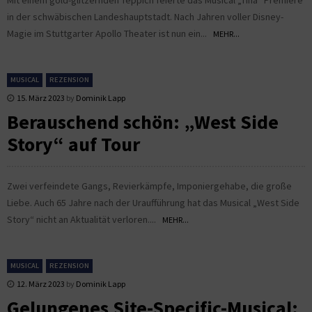
in der schwäbischen Landeshauptstadt. Nach Jahren voller Disney-
Magie im Stuttgarter Apollo Theater ist nun ein...
MEHR...
MUSICAL
REZENSION
15. März 2023
by
Dominik Lapp
Berauschend schön: „West Side
Story“ auf Tour
Zwei verfeindete Gangs, Revierkämpfe, Imponiergehabe, die große
Liebe. Auch 65 Jahre nach der Uraufführung hat das Musical „West Side
Story“ nicht an Aktualität verloren....
MEHR...
MUSICAL
REZENSION
12. März 2023
by
Dominik Lapp
Gelungenes Site-Specific-Musical: