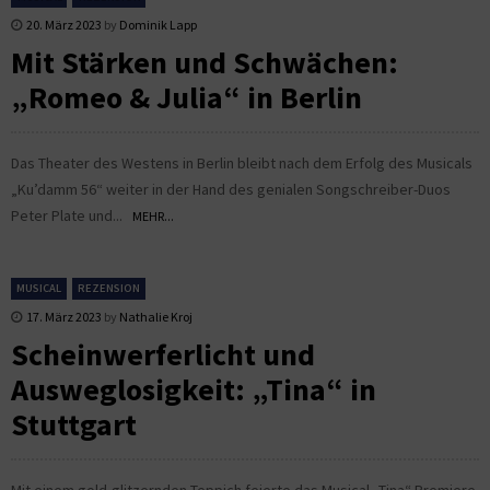
20. März 2023
by
Dominik Lapp
Mit Stärken und Schwächen:
„Romeo & Julia“ in Berlin
Das Theater des Westens in Berlin bleibt nach dem Erfolg des Musicals
„Ku’damm 56“ weiter in der Hand des genialen Songschreiber-Duos
Peter Plate und...
MEHR...
MUSICAL
REZENSION
17. März 2023
by
Nathalie Kroj
Scheinwerferlicht und
Ausweglosigkeit: „Tina“ in
Stuttgart
Mit einem gold-glitzernden Teppich feierte das Musical „Tina“ Premiere