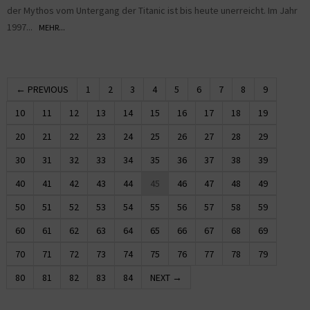
der Mythos vom Untergang der Titanic ist bis heute unerreicht. Im Jahr
1997...
MEHR...
← PREVIOUS
1
2
3
4
5
6
7
8
9
10
11
12
13
14
15
16
17
18
19
20
21
22
23
24
25
26
27
28
29
30
31
32
33
34
35
36
37
38
39
40
41
42
43
44
45
46
47
48
49
50
51
52
53
54
55
56
57
58
59
60
61
62
63
64
65
66
67
68
69
70
71
72
73
74
75
76
77
78
79
80
81
82
83
84
NEXT →