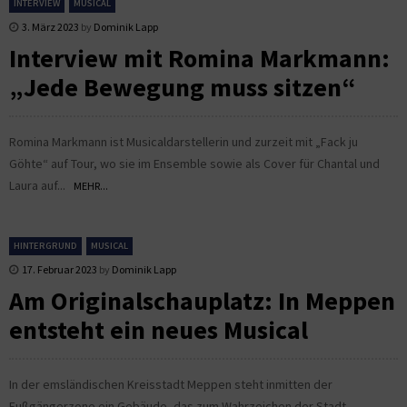
INTERVIEW
MUSICAL
3. März 2023
by
Dominik Lapp
Interview mit Romina Markmann:
„Jede Bewegung muss sitzen“
Romina Markmann ist Musicaldarstellerin und zurzeit mit „Fack ju
Göhte“ auf Tour, wo sie im Ensemble sowie als Cover für Chantal und
Laura auf...
MEHR...
HINTERGRUND
MUSICAL
17. Februar 2023
by
Dominik Lapp
Am Originalschauplatz: In Meppen
entsteht ein neues Musical
In der emsländischen Kreisstadt Meppen steht inmitten der
Fußgängerzone ein Gebäude, das zum Wahrzeichen der Stadt