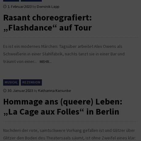
1. Februar 2023
by
Dominik Lapp
Rasant choreografiert:
„Flashdance“ auf Tour
Es ist ein modernes Märchen: Tagsüber arbeitet Alex Owens als
Schweißerin in einer Stahlfabrik, nachts tanzt sie in einer Bar und
träumt von einer...
MEHR...
MUSICAL
REZENSION
30. Januar 2023
by
Katharina Karsunke
Hommage ans (queere) Leben:
„La Cage aux Folles“ in Berlin
Nachdem der rote, samtschwere Vorhang gefallen ist und Glitzer über
Glitzer den Boden des Theatersaals säumt, ist ohne Zweifel eines klar: