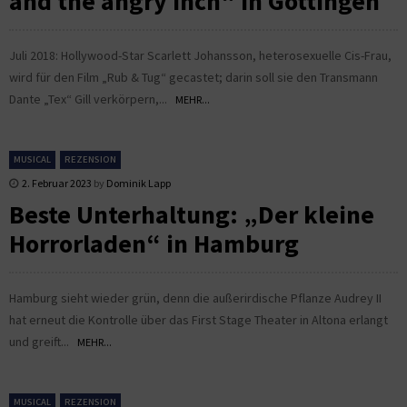
and the angry Inch“ in Göttingen
Juli 2018: Hollywood-Star Scarlett Johansson, heterosexuelle Cis-Frau,
wird für den Film „Rub & Tug“ gecastet; darin soll sie den Transmann
Dante „Tex“ Gill verkörpern,...
MEHR...
MUSICAL
REZENSION
2. Februar 2023
by
Dominik Lapp
Beste Unterhaltung: „Der kleine
Horrorladen“ in Hamburg
Hamburg sieht wieder grün, denn die außerirdische Pflanze Audrey II
hat erneut die Kontrolle über das First Stage Theater in Altona erlangt
und greift...
MEHR...
MUSICAL
REZENSION