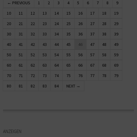
← PREVIOUS
1
2
3
4
5
6
7
8
9
10
11
12
13
14
15
16
17
18
19
20
21
22
23
24
25
26
27
28
29
30
31
32
33
34
35
36
37
38
39
40
41
42
43
44
45
46
47
48
49
50
51
52
53
54
55
56
57
58
59
60
61
62
63
64
65
66
67
68
69
70
71
72
73
74
75
76
77
78
79
80
81
82
83
84
NEXT →
ANZEIGEN