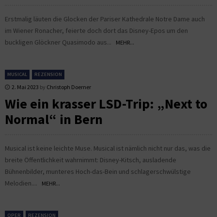
Erstmalig läuten die Glocken der Pariser Kathedrale Notre Dame auch
im Wiener Ronacher, feierte doch dort das Disney-Epos um den
buckligen Glöckner Quasimodo aus...
MEHR...
MUSICAL
REZENSION
2. Mai 2023
by
Christoph Doerner
Wie ein krasser LSD-Trip: „Next to
Normal“ in Bern
Musical ist keine leichte Muse. Musical ist nämlich nicht nur das, was die
breite Öffentlichkeit wahrnimmt: Disney-Kitsch, ausladende
Bühnenbilder, munteres Hoch-das-Bein und schlagerschwülstige
Melodien....
MEHR...
OPER
REZENSION