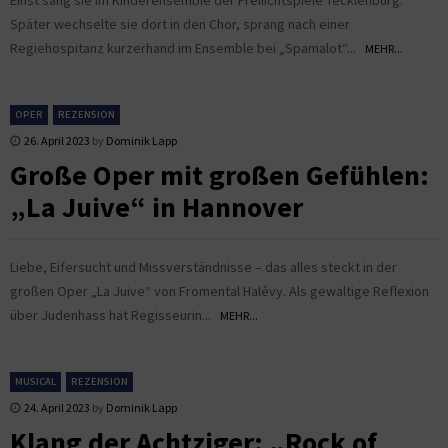
Später wechselte sie dort in den Chor, sprang nach einer
Regiehospitanz kurzerhand im Ensemble bei „Spamalot“...
MEHR...
OPER
REZENSION
26. April 2023
by
Dominik Lapp
Große Oper mit großen Gefühlen:
„La Juive“ in Hannover
Liebe, Eifersucht und Missverständnisse – das alles steckt in der
großen Oper „La Juive“ von Fromental Halévy. Als gewaltige Reflexion
über Judenhass hat Regisseurin...
MEHR...
MUSICAL
REZENSION
24. April 2023
by
Dominik Lapp
Klang der Achtziger: „Rock of