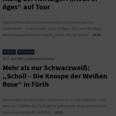
Ages“ auf Tour
Jukebox-Musicals sind sicherlich keine musiktheatralischen
Meilensteine – so auch nicht „Rock of Ages“, das einst für kleine
Rockschuppen konzipiert wurde, später den Sprung an...
MEHR...
MUSICAL
REZENSION
17. April 2023
by
Katharina Karsunke
Mehr als nur Schwarzweiß:
„Scholl – Die Knospe der Weißen
Rose“ in Fürth
Spätestens seit den letzten Spielzeiten ist es kein Geheimnis mehr,
dass das Stadttheater Fürth gerne unbekannte Wege geht und sich
hierbei neu entdeckt, entfaltet...
MEHR...