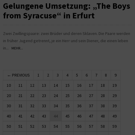
Gelungene Umsetzung: „The Boys
from Syracuse“ in Erfurt
Zwei Zwillingspaare: zwei Brüder und deren Sklaven. Die Paare werden
in früher Jugend getrennt, je ein Herr und sein Diener, die einen leben
in...
MEHR...
← PREVIOUS
1
2
3
4
5
6
7
8
9
10
11
12
13
14
15
16
17
18
19
20
21
22
23
24
25
26
27
28
29
30
31
32
33
34
35
36
37
38
39
40
41
42
43
44
45
46
47
48
49
50
51
52
53
54
55
56
57
58
59