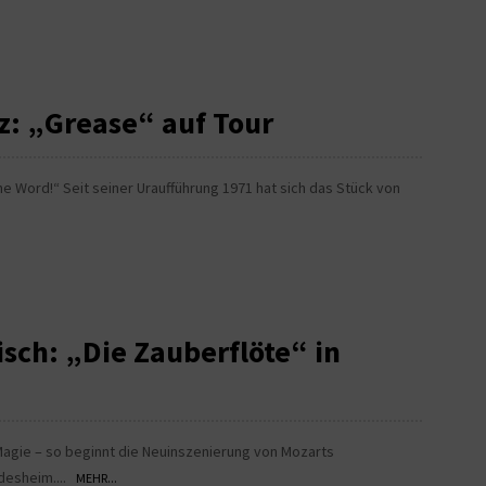
z: „Grease“ auf Tour
he Word!“ Seit seiner Uraufführung 1971 hat sich das Stück von
tisch: „Die Zauberflöte“ in
er Magie – so beginnt die Neuinszenierung von Mozarts
ldesheim....
MEHR...