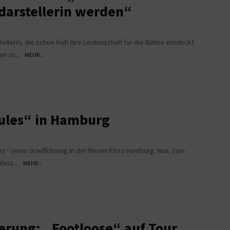
ldarstellerin werden“
ellerin, die schon früh ihre Leidenschaft für die Bühne entdeckt
hin zu...
MEHR...
cules“ in Hamburg
es“ seine Uraufführung in der Neuen Flora Hamburg. Nun, zum
nlass...
MEHR...
erung: „Footloose“ auf Tour