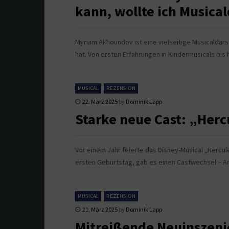
kann, wollte ich Musica
Myriam Akhoundov ist eine vielseitige Musicaldarst
hat. Von ersten Erfahrungen in Kindermusicals bis 
MUSICAL
REZENSION
22. März 2025
by
Dominik Lapp
Starke neue Cast: „Her
Vor einem Jahr feierte das Disney-Musical „Hercul
ersten Geburtstag, gab es einen Castwechsel – A
MUSICAL
REZENSION
21. März 2025
by
Dominik Lapp
Mitreißende Neuinszeni