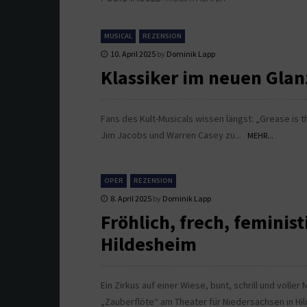
MUSICAL
REZENSION
10. April 2025
by
Dominik Lapp
Klassiker im neuen Glan
Fans des Kult-Musicals wissen längst: „Grease is t
Jim Jacobs und Warren Casey zu...
MEHR...
OPER
REZENSION
8. April 2025
by
Dominik Lapp
Fröhlich, frech, feminis
Hildesheim
Ein Zirkus auf einer Wiese, bunt, schrill und voll
„Zauberflöte“ am Theater für Niedersachsen in Hi