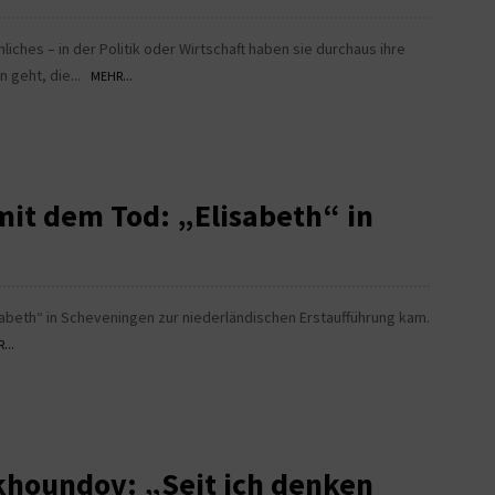
iches – in der Politik oder Wirtschaft haben sie durchaus ihre
 geht, die...
MEHR...
mit dem Tod: „Elisabeth“ in
isabeth“ in Scheveningen zur niederländischen Erstaufführung kam.
...
khoundov: „Seit ich denken