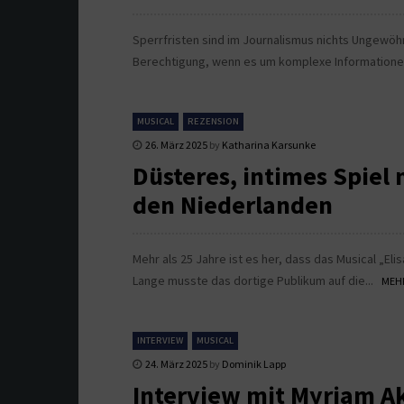
Sperrfristen sind im Journalismus nichts Ungewöhnl
Berechtigung, wenn es um komplexe Informationen
MUSICAL
REZENSION
26. März 2025
by
Katharina Karsunke
Düsteres, intimes Spiel 
den Niederlanden
Mehr als 25 Jahre ist es her, dass das Musical „El
Lange musste das dortige Publikum auf die...
MEHR
INTERVIEW
MUSICAL
24. März 2025
by
Dominik Lapp
Interview mit Myriam A