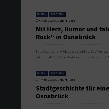
MUSICAL
REZENSION
6. April 2025
by
Dominik Lapp
Mit Herz, Humor und tal
Rock“ in Osnabrück
Es ist laut, es ist wild, es ist grandios: Das Musi
„School of Rock“ das Auditorium zum Beben....
ME
MUSICAL
REZENSION
4. April 2025
by
Dominik Lapp
Stadtgeschichte für ein
Osnabrück