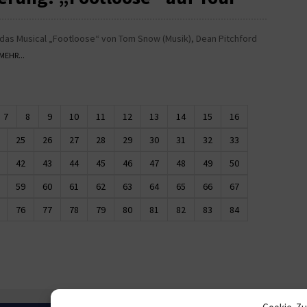
t das Musical „Footloose“ von Tom Snow (Musik), Dean Pitchford
MEHR...
7
8
9
10
11
12
13
14
15
16
25
26
27
28
29
30
31
32
33
42
43
44
45
46
47
48
49
50
59
60
61
62
63
64
65
66
67
76
77
78
79
80
81
82
83
84