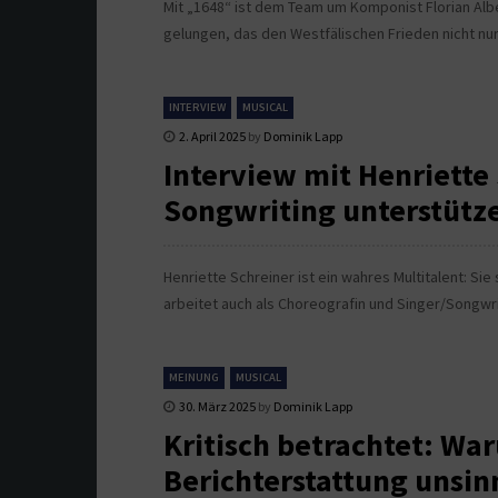
Mit „1648“ ist dem Team um Komponist Florian Alb
gelungen, das den Westfälischen Frieden nicht nur
INTERVIEW
MUSICAL
2. April 2025
by
Dominik Lapp
Interview mit Henriette
Songwriting unterstütze
Henriette Schreiner ist ein wahres Multitalent: Sie
arbeitet auch als Choreografin und Singer/Songwri
MEINUNG
MUSICAL
30. März 2025
by
Dominik Lapp
Kritisch betrachtet: War
Berichterstattung unsin