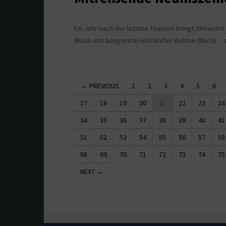
Ein Jahr nach der letzten Tournee bringt Showslo
(Buch und Songtexte) und Walter Bobbie (Buch)...
← PREVIOUS
1
2
3
4
5
6
17
18
19
20
21
22
23
24
34
35
36
37
38
39
40
41
51
52
53
54
55
56
57
58
68
69
70
71
72
73
74
75
NEXT →