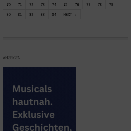
70
71
72
73
74
75
76
77
78
79
80
81
82
83
84
NEXT →
ANZEIGEN