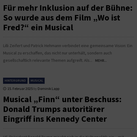
Für mehr Inklusion auf der Bühne:
So wurde aus dem Film „Wo ist
Fred?“ ein Musical
Lilli Zeifert und Patrick Hehmann verbindet eine gemeinsame Vision: Ein
Musical zu erschaffen, das nicht nur unterhält, sondern auch
gesellschaftlich relevante Themen aufgreift. Als...
MEHR...
HINTERGRUND
MUSICAL
15. Februar 2025
by
Dominik Lapp
Musical „Finn“ unter Beschuss:
Donald Trumps autoritärer
Eingriff ins Kennedy Center
US-Präsident Donald Trump mischt sich in die Kulturpolitik ein – mit