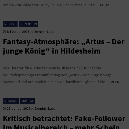
Drama von Sylvester Levay (Musik) und Michael Kunze...
MEHR...
MUSICAL
REZENSION
8. Februar 2025
by
Dominik Lapp
Fantasy-Atmosphäre: „Artus – Der
junge König“ in Hildesheim
Das Theater für Niedersachsen in Hildesheim (TfN) hat die
deutschsprachige Erstaufführung von „Artus – Der junge König“
spannend und atmosphärisch sowie familientauglich auf die...
MEHR...
MEINUNG
MUSICAL
28. Januar 2025
by
Dominik Lapp
Kritisch betrachtet: Fake-Follower
im Musicalbereich – mehr Schein