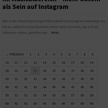
als Sein auf Instagram
Wer in der deutschsprachigen Musicalwelt auf Instagram unterwegs ist,
hat es vielleicht schon bemerkt: Immer mehr Accounts, die sich als
Influencer sehen, sprießen wie...
MEHR...
← PREVIOUS
1
2
3
4
5
6
7
8
9
10
11
12
13
14
15
16
17
18
19
20
21
22
23
24
25
26
27
28
29
30
31
32
33
34
35
36
37
38
39
40
41
42
43
44
45
46
47
48
49
50
51
52
53
54
55
56
57
58
59
60
61
62
63
64
65
66
67
68
69