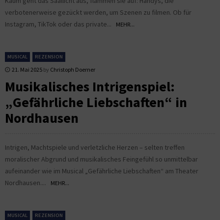
Kaum geht das Saallicht aus, flammen sie auf: Handys, die
verbotenerweise gezückt werden, um Szenen zu filmen. Ob für
Instagram, TikTok oder das private...
MEHR...
MUSICAL
REZENSION
21. Mai 2025
by
Christoph Doerner
Musikalisches Intrigenspiel:
„Gefährliche Liebschaften“ in
Nordhausen
Intrigen, Machtspiele und verletzliche Herzen – selten treffen
moralischer Abgrund und musikalisches Feingefühl so unmittelbar
aufeinander wie im Musical „Gefährliche Liebschaften“ am Theater
Nordhausen....
MEHR...
MUSICAL
REZENSION