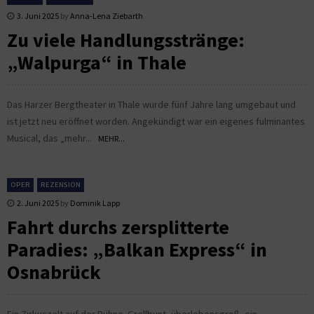
3. Juni 2025
by
Anna-Lena Ziebarth
Zu viele Handlungsstränge:
„Walpurga“ in Thale
Das Harzer Bergtheater in Thale wurde fünf Jahre lang umgebaut und
ist jetzt neu eröffnet worden. Angekündigt war ein eigenes fulminantes
Musical, das „mehr...
MEHR...
OPER
REZENSION
2. Juni 2025
by
Dominik Lapp
Fahrt durchs zersplitterte
Paradies: „Balkan Express“ in
Osnabrück
Ein Zirkuszelt auf der Bühne. Grellbunt, überlebensgroß, ein