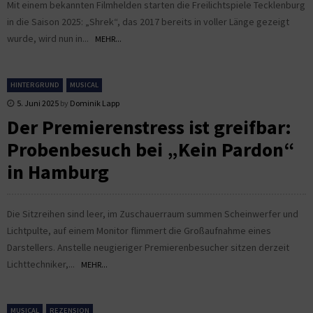
Mit einem bekannten Filmhelden starten die Freilichtspiele Tecklenburg
in die Saison 2025: „Shrek“, das 2017 bereits in voller Länge gezeigt
wurde, wird nun in...
MEHR...
HINTERGRUND
MUSICAL
5. Juni 2025
by
Dominik Lapp
Der Premierenstress ist greifbar:
Probenbesuch bei „Kein Pardon“
in Hamburg
Die Sitzreihen sind leer, im Zuschauerraum summen Scheinwerfer und
Lichtpulte, auf einem Monitor flimmert die Großaufnahme eines
Darstellers. Anstelle neugieriger Premierenbesucher sitzen derzeit
Lichttechniker,...
MEHR...
MUSICAL
REZENSION