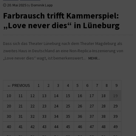
20. Mai 2025
by
Dominik Lapp
Farbrausch trifft Kammerspiel:
„Love never dies“ in Lüneburg
Dass sich das Theater Lüneburg nach dem Theater Magdeburg als
zweites Haus in Deutschland an eine Non-Replica-Inszenierung von
„Love never dies“ wagt, ist bemerkenswert...
MEHR...
← PREVIOUS
1
2
3
4
5
6
7
8
9
10
11
12
13
14
15
16
17
18
19
20
21
22
23
24
25
26
27
28
29
30
31
32
33
34
35
36
37
38
39
40
41
42
43
44
45
46
47
48
49