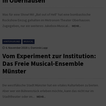
in Oberhausen
Was für eine Show! Mit „Bat out of Hell“ hat eine bombastische
Rockshow Einzug gehalten im Metronom Theater Oberhausen.
Zugegeben, nur ein weiteres Jukebox-Musical...
MEHR...
HINTERGRUND
MUSICAL
6. November 2018
by
Dominik Lapp
Vom Experiment zur Institution:
Das Freie Musical-Ensemble
Münster
Die westfälische Stadt Münster hat ein vitales Kulturleben zu bieten.
Aber wer ein Bühnenstück erleben möchte, kann das nicht nur im
Stadttheater oder im...
MEHR...