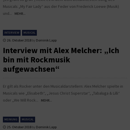
Musicals „My Fair Lady“ aus der Feder von Frederick Loewe (Musik)
und...
MEHR...
INTERVIEW
MUSICAL
26. Oktober 2018
by
Dominik Lapp
Interview mit Alex Melcher: „Ich
bin mit Rockmusik
aufgewachsen“
Er gilt als Rocker unter den Musicaldarstellern: Alex Melcher spielte in
Musicals wie „Elisabeth“, „Jesus Christ Superstar“, „Tabaluga & Lilli“
oder „We Will Rock...
MEHR...
MEINUNG
MUSICAL
25. Oktober 2018
by
Dominik Lapp