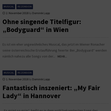
MUSICAL
REZENSION
2. November 2018
by
Dominik Lapp
Ohne singende Titelfigur:
„Bodyguard“ in Wien
Es ist ein eher ungewöhnliches Musical, das jetzt im Wiener Ronacher
seine österreichische Erstaufführung feierte: Bei „Bodyguard“ werden
nämlich nahezu alle Songs von der...
MEHR...
MUSICAL
REZENSION
1. November 2018
by
Dominik Lapp
Fantastisch inszeniert: „My Fair
Lady“ in Hannover
„Es grünt so grün“, heißt es in dem wohl bekanntesten Song des