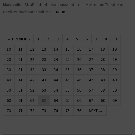
klangvollen Straße steht – wie passend – das Metronom Theater in
direkter Nachbarschaft zur...
MEHR...
← PREVIOUS
1
2
3
4
5
6
7
8
9
10
11
12
13
14
15
16
17
18
19
20
21
22
23
24
25
26
27
28
29
30
31
32
33
34
35
36
37
38
39
40
41
42
43
44
45
46
47
48
49
50
51
52
53
54
55
56
57
58
59
60
61
62
63
64
65
66
67
68
69
70
71
72
73
74
75
76
NEXT →