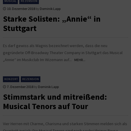
MUSICAL
REZENSION
10. Dezember 2018
by
Dominik Lapp
Starke Solisten: „Annie“ in
Stuttgart
Es darf gewiss als Wagnis bezeichnet werden, dass die neu
gegründete Off-Broadway Theater Company in Stuttgart das Musical
„Annie“ im Musikclub Im Wizemann auf...
MEHR...
KONZERT
REZENSION
7. Dezember 2018
by
Dominik Lapp
Stimmstark und mitreißend:
Musical Tenors auf Tour
Vier Herren mit Charme, Charisma und starken Stimmen melden sich als
Quartett zurück: Die Musical Tenors sind nach sechsjähriger Pause