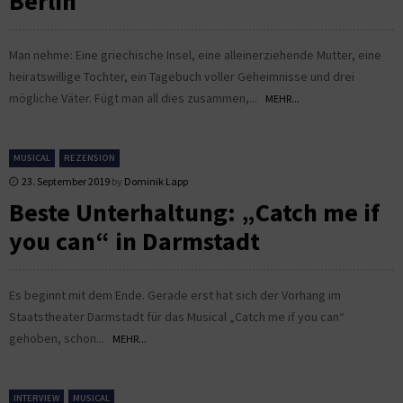
Berlin
Man nehme: Eine griechische Insel, eine alleinerziehende Mutter, eine
heiratswillige Tochter, ein Tagebuch voller Geheimnisse und drei
mögliche Väter. Fügt man all dies zusammen,...
MEHR...
MUSICAL
REZENSION
23. September 2019
by
Dominik Lapp
Beste Unterhaltung: „Catch me if
you can“ in Darmstadt
Es beginnt mit dem Ende. Gerade erst hat sich der Vorhang im
Staatstheater Darmstadt für das Musical „Catch me if you can“
gehoben, schon...
MEHR...
INTERVIEW
MUSICAL