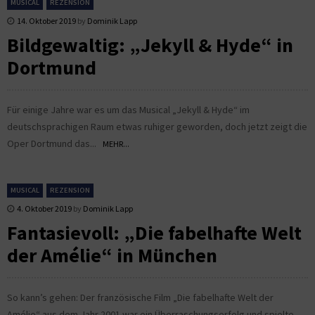
MUSICAL
REZENSION
14. Oktober 2019
by
Dominik Lapp
Bildgewaltig: „Jekyll & Hyde“ in
Dortmund
Für einige Jahre war es um das Musical „Jekyll & Hyde“ im
deutschsprachigen Raum etwas ruhiger geworden, doch jetzt zeigt die
Oper Dortmund das...
MEHR...
MUSICAL
REZENSION
4. Oktober 2019
by
Dominik Lapp
Fantasievoll: „Die fabelhafte Welt
der Amélie“ in München
So kann’s gehen: Der französische Film „Die fabelhafte Welt der
Amélie“ aus dem Jahr 2001 war ein Überraschungserfolg und spielte