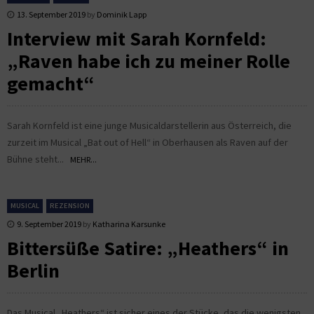
13. September 2019
by
Dominik Lapp
Interview mit Sarah Kornfeld:
„Raven habe ich zu meiner Rolle
gemacht“
Sarah Kornfeld ist eine junge Musicaldarstellerin aus Österreich, die
zurzeit im Musical „Bat out of Hell“ in Oberhausen als Raven auf der
Bühne steht...
MEHR...
MUSICAL
REZENSION
9. September 2019
by
Katharina Karsunke
Bittersüße Satire: „Heathers“ in
Berlin
Das Musical „Heathers“ ist sicher eines der Stücke, das die wenigsten