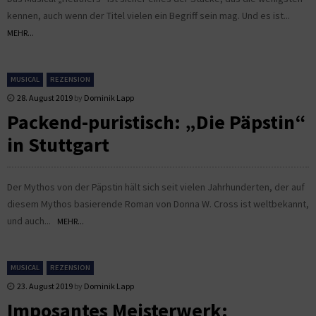
kennen, auch wenn der Titel vielen ein Begriff sein mag. Und es ist...
MEHR...
MUSICAL
REZENSION
28. August 2019
by
Dominik Lapp
Packend-puristisch: „Die Päpstin“
in Stuttgart
Der Mythos von der Päpstin hält sich seit vielen Jahrhunderten, der auf
diesem Mythos basierende Roman von Donna W. Cross ist weltbekannt,
und auch...
MEHR...
MUSICAL
REZENSION
23. August 2019
by
Dominik Lapp
Imposantes Meisterwerk: