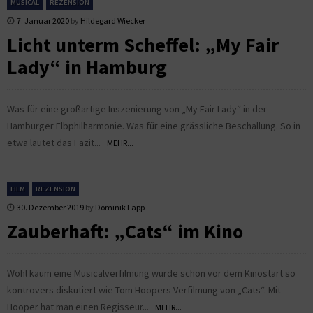
MUSICAL
REZENSION
7. Januar 2020
by
Hildegard Wiecker
Licht unterm Scheffel: „My Fair
Lady“ in Hamburg
Was für eine großartige Inszenierung von „My Fair Lady“ in der
Hamburger Elbphilharmonie. Was für eine grässliche Beschallung. So in
etwa lautet das Fazit...
MEHR...
FILM
REZENSION
30. Dezember 2019
by
Dominik Lapp
Zauberhaft: „Cats“ im Kino
Wohl kaum eine Musicalverfilmung wurde schon vor dem Kinostart so
kontrovers diskutiert wie Tom Hoopers Verfilmung von „Cats“. Mit
Hooper hat man einen Regisseur...
MEHR...