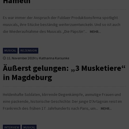
Hameln
Es war immer der Anspruch der Fuldaer Produktionsfirma spotlight
musicals, ihre Stücke beständig weiterzuentwickeln. Und so ist auch
die Wiederaufnahme des Musicals „Die Päpstin“...
MEHR...
MUSICAL
REZENSION
11. November 2019
by
Katharina Karsunke
Äußerst gelungen: „3 Musketiere“
in Magdeburg
Heldenhafte Soldaten, klirrende Degenkämpfe, anmutige Frauen und
eine packende, historische Geschichte: Der junge D’Artagnan reist im
Frankreich des frühen 17. Jahrhunderts nach Paris, um...
MEHR...
INTERVIEW
MUSICAL