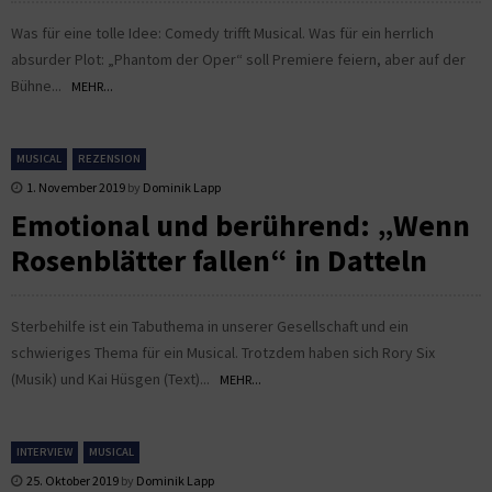
Was für eine tolle Idee: Comedy trifft Musical. Was für ein herrlich
absurder Plot: „Phantom der Oper“ soll Premiere feiern, aber auf der
Bühne...
MEHR...
MUSICAL
REZENSION
1. November 2019
by
Dominik Lapp
Emotional und berührend: „Wenn
Rosenblätter fallen“ in Datteln
Sterbehilfe ist ein Tabuthema in unserer Gesellschaft und ein
schwieriges Thema für ein Musical. Trotzdem haben sich Rory Six
(Musik) und Kai Hüsgen (Text)...
MEHR...
INTERVIEW
MUSICAL
25. Oktober 2019
by
Dominik Lapp