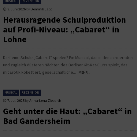
MUSICAL
REZENSION
9. Juni 2026
by
Dominik Lapp
Herausragende Schulproduktion
auf Profi-Niveau: „Cabaret“ in
Lohne
Darf eine Schule „Cabaret“ spielen? Ein Musical, das in den schillernden
und zugleich düsteren Nächten des Berliner Kit-Kat-Clubs spielt, das
mit Erotik kokettiert, gesellschaftliche...
MEHR...
MUSICAL
REZENSION
7. Juli 2025
by
Anna-Lena Ziebarth
Geht unter die Haut: „Cabaret“ in
Bad Gandersheim