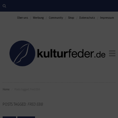
Über uns
Werbung
Community
Shop
Datenschutz
Impressum
Home
Posts tagged:
Fred Ebb
POSTS TAGGED:
FRED EBB