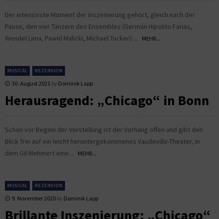
Der intensivste Moment der Inszenierung gehört, gleich nach der
Pause, den vier Tänzern des Ensembles (Germán Hipolito Farias,
Wendel Lima, Pawel Malicki, Michael Tucker):...
MEHR...
MUSICAL
REZENSION
30. August 2021
by
Dominik Lapp
Herausragend: „Chicago“ in Bonn
Schon vor Beginn der Vorstellung ist der Vorhang offen und gibt den
Blick frei auf ein leicht heruntergekommenes Vaudeville-Theater, in
dem Gil Mehmert eine...
MEHR...
MUSICAL
REZENSION
9. November 2020
by
Dominik Lapp
Brillante Inszenierung: „Chicago“