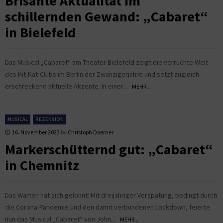
Brisante Aktualität im
schillernden Gewand: „Cabaret“
in Bielefeld
Das Musical „Cabaret“ am Theater Bielefeld zeigt die verruchte Welt
des Kit-Kat-Clubs im Berlin der Zwanzigerjahre und setzt zugleich
erschreckend aktuelle Akzente. In einer...
MEHR...
MUSICAL
REZENSION
16. November 2023
by
Christoph Doerner
Markerschütternd gut: „Cabaret“
in Chemnitz
Das Warten hat sich gelohnt: Mit dreijähriger Verspätung, bedingt durch
die Corona-Pandemie und den damit verbundenen Lockdown, feierte
nun das Musical „Cabaret“ von John...
MEHR...