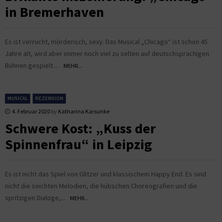
in Bremerhaven
Es ist verrucht, mörderisch, sexy. Das Musical „Chicago“ ist schon 45
Jahre alt, wird aber immer noch viel zu selten auf deutschsprachigen
Bühnen gespielt....
MEHR...
MUSICAL
REZENSION
4. Februar 2020
by
Katharina Karsunke
Schwere Kost: „Kuss der
Spinnenfrau“ in Leipzig
Es ist nicht das Spiel von Glitzer und klassischem Happy End. Es sind
nicht die seichten Melodien, die hübschen Choreografien und die
spritzigen Dialoge,...
MEHR...