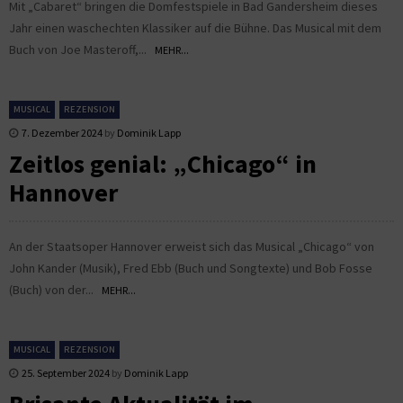
Mit „Cabaret“ bringen die Domfestspiele in Bad Gandersheim dieses
Jahr einen waschechten Klassiker auf die Bühne. Das Musical mit dem
Buch von Joe Masteroff,...
MEHR...
MUSICAL
REZENSION
7. Dezember 2024
by
Dominik Lapp
Zeitlos genial: „Chicago“ in
Hannover
An der Staatsoper Hannover erweist sich das Musical „Chicago“ von
John Kander (Musik), Fred Ebb (Buch und Songtexte) und Bob Fosse
(Buch) von der...
MEHR...
MUSICAL
REZENSION
25. September 2024
by
Dominik Lapp