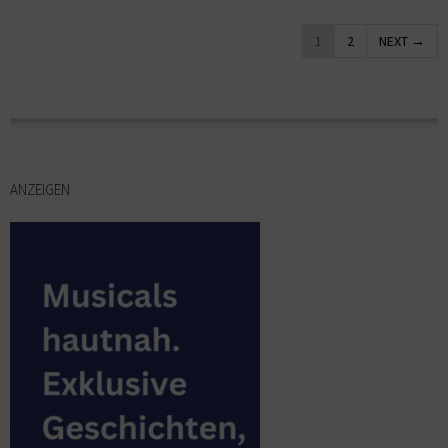
1
2
NEXT →
ANZEIGEN