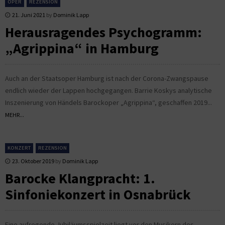
OPER
REZENSION
21. Juni 2021
by
Dominik Lapp
Herausragendes Psychogramm:
„Agrippina“ in Hamburg
Auch an der Staatsoper Hamburg ist nach der Corona-Zwangspause
endlich wieder der Lappen hochgegangen. Barrie Koskys analytische
Inszenierung von Händels Barockoper „Agrippina“, geschaffen 2019...
MEHR...
KONZERT
REZENSION
23. Oktober 2019
by
Dominik Lapp
Barocke Klangpracht: 1.
Sinfoniekonzert in Osnabrück
Eine aufregende Jubiläumsspielzeit liegt vor den Musikern des