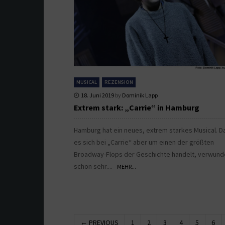
MUSICAL
REZENSION
18. Juni 2019
by
Dominik Lapp
Extrem stark: „Carrie“ in Hamburg
Hamburg hat ein neues, extrem starkes Musical. D
es sich bei „Carrie“ aber um einen der größten
Broadway-Flops der Geschichte handelt, verwund
schon sehr....
MEHR...
← PREVIOUS
1
2
3
4
5
6