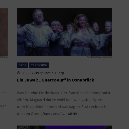
OPER
REZENSION
11. Juli 2019
by
Dominik Lapp
Ein Juwel: „Guercoeur“ in Osnabrück
Was für eine Entdeckung! Der französische Komponist
n
Albéric Magnard dürfte wohl den wenigsten Opern-
 von
oder Klassikliebhabern etwas sagen. Erst recht nicht
dessen Oper „Guercoeur“....
MEHR...