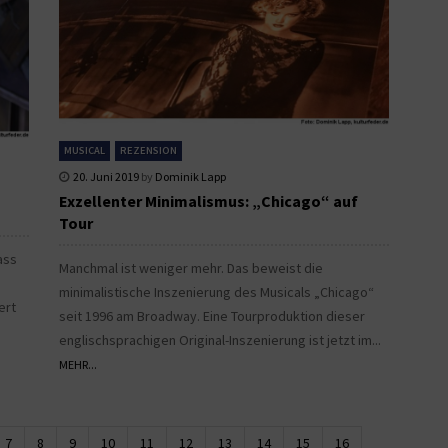
MUSICAL
REZENSION
20. Juni 2019
by
Dominik Lapp
Exzellenter Minimalismus: „Chicago“ auf
Tour
ass
Manchmal ist weniger mehr. Das beweist die
minimalistische Inszenierung des Musicals „Chicago“
ert
seit 1996 am Broadway. Eine Tourproduktion dieser
englischsprachigen Original-Inszenierung ist jetzt im...
MEHR...
7
8
9
10
11
12
13
14
15
16