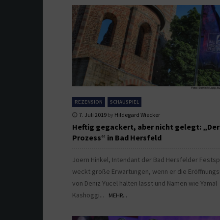
REZENSION
SCHAUSPIEL
7. Juli 2019
by
Hildegard Wiecker
Heftig gegackert, aber nicht gelegt: „Der
Prozess“ in Bad Hersfeld
Joern Hinkel, Intendant der Bad Hersfelder Festsp
weckt große Erwartungen, wenn er die Eröffnung
von Deniz Yücel halten lässt und Namen wie Yamal
Kashoggi...
MEHR...