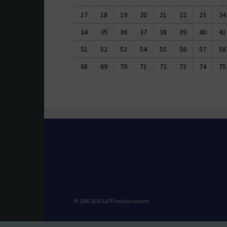
17
18
19
20
21
22
23
24
34
35
36
37
38
39
40
41
51
52
53
54
55
56
57
58
68
69
70
71
72
73
74
75
© 2006-2020 LAPPmedien+events