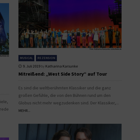
MUSICAL
REZENSION
9. Juli 2019
by
Katharina Karsunke
Mitreißend: „West Side Story“ auf Tour
Es sind die weltberühmten Klassiker und die ganz
großen Gefühle, die von den Bühnen rund um den
iele,
Globus nicht mehr wegzudenken sind. Der Klassiker,...
srede
MEHR...