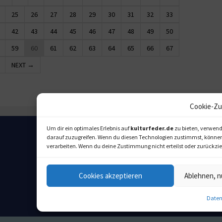
25
26
27
28
29
30
31
32
33
42
43
44
45
46
47
48
49
50
59
60
61
62
63
64
65
66
67
NEXT →
Cookie-Zu
Um dir ein optimales Erlebnis auf
kulturfeder.de
zu bieten, verwend
darauf zuzugreifen. Wenn du diesen Technologien zustimmst, können w
verarbeiten. Wenn du deine Zustimmung nicht erteilst oder zurückz
Cookies akzeptieren
Ablehnen, n
Daten