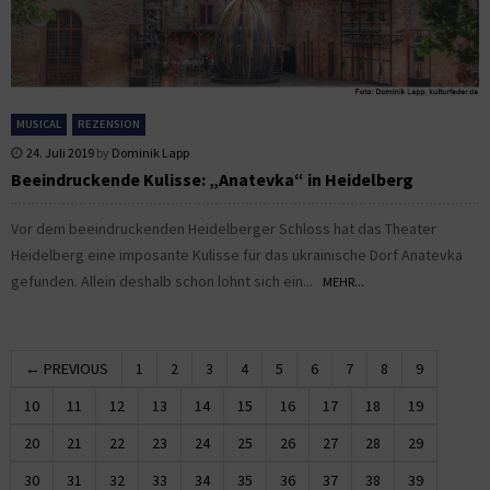
MUSICAL
REZENSION
24. Juli 2019
by
Dominik Lapp
Beeindruckende Kulisse: „Anatevka“ in Heidelberg
Vor dem beeindruckenden Heidelberger Schloss hat das Theater
Heidelberg eine imposante Kulisse für das ukrainische Dorf Anatevka
gefunden. Allein deshalb schon lohnt sich ein...
MEHR...
← PREVIOUS
1
2
3
4
5
6
7
8
9
10
11
12
13
14
15
16
17
18
19
20
21
22
23
24
25
26
27
28
29
30
31
32
33
34
35
36
37
38
39