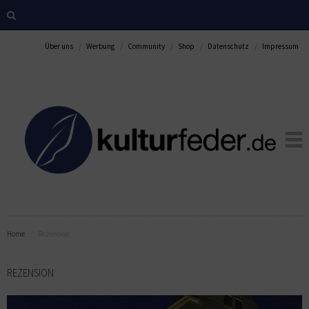
Über uns
Werbung
Community
Shop
Datenschutz
Impressum
Home
Rezension
REZENSION