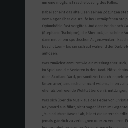
um eine möglichst rasche Lösung des Falles.
Dabei scheint das alte Eisen seinen Zöglingen ste
vom Regen über die Traufe ins Fettnäpfchen stolp
Opiumhöhle fast vergiftet. Und dann ist da noch C
(Stephanie Tschöppe), die Sherlock jun. schöne Au
dann mit einem spöttischen Augenzwinkern kaschier
beschützen – bis sie sich auf während der Darbiet
auflösen.
Was zunächst anmutet wie ein misslungener Trick, w
im Spiel und die Senioren in der Hand. Plötzlich si
denn Scotland Yard, personifiziert durch Inspektor
Unterrainer) sind nicht nur nicht willens, ihnen z
eher als befreiende Wohltat bei den Ermittlungen,
Was sich über die Musik aus der Feder von Christi
Keyboard aus führt, nicht sagen lässt. Im Gegentei
„Musical-Must-Haves“ ab, bildet die unterschiedlic
jemals gänzlich zu verleugnen oder zu verlieren. 
hervorgehoben werden: Da wäre zunächst einmal d