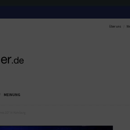
Über uns
We
MEINUNG
mes 2.0“ in Hamburg