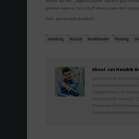
dieser auf der „Jugend-Ebene“ äußerst gut funktio
gönnen wäre es dem Stoff ebenso wie dem sympa
Text: Jan Hendrik Buchholz
Hamburg
Musical
Musiktheater
Reading
Sh
About Jan Hendrik B
Jan Hendrik Buchholz ist stu
in verschiedenen Ensembles 
eigenes Material. Als Rezens
Fachzeitschrift "musicals".
Presse- und Öffentlichkeits
Kommunikationsabteilung de