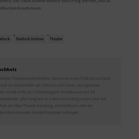
niert): Das Stück könnte wirklich zum Erfolg werden, und zu
thischen Kreativteam.
erlock
Sherlock Holmes
Theater
uchholz
dierter Theaterwissenschaftler, Germanist sowie Publizist und lässt
und als Solokünstler seit 1992 von sich hören, vorzugsweise
ent schrieb er für das Onlinemagazin thatsMusical und die
 Zweieinhalb Jahre lang war er zudem Dramaturg sowie Leiter der
arbeit am Allee Theater Hamburg, anschließend Leiter der
r Internationalen Händel-Festspiele Göttingen.