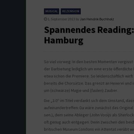
MUSICAL
REZENSION
1. September 2013
by
Jan Hendrik Buchholz
Spannendes Reading: 
Hamburg
So viel vorweg: In den besten Momenten vergisst
der Darbietung lediglich um eine erste öffentliche
etwa schon die Premiere. So leidenschaftlich wirft
bereits die Chorsätze. Das grenzt an Hexerei und 
um (schwarze) Magie und (faulen) Zauber.
Die „2.0“ im Titel verdankt sich dem Umstand, da
aufeinandertreffen: Da wäre zunächst das Original
sen.), dem seine Ableger (John Vooijs als Sherloc
oft genug auch entgegen. Denn zwischen den beide
britischen Museum Londons ein Attentat verübt wi