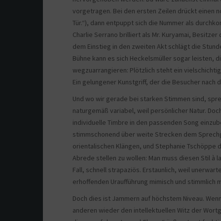
vorgetragen. Bei den ersten Zeilen drückt einen noc
Tür.“), dann entpuppt sich die Nummer als durchko
Charlie Serrano brilliert als Mr. Kuryamai, Besitz
dem Einstieg in den zweiten Akt schlägt die Stund
Bühne kann es sich Heckelsmüller sogar leisten, 
wegzuarrangieren: Plötzlich steht ein vielschicht
Ein gelungener Kunstgriff, der die Besucher nach
Und wo wir gerade bei starken Stimmen sind, spre
naturgemäß variabel, weil persönlicher Natur. Doc
individuelle Timbre in den passenden Song einzu
stimmschonend über weite Strecken dem Sprechgesa
orientalischen Klängen, und Stephanie Tschöppe dar
Abrede stellen zu wollen: Man muss diesen Stil à 
Fall, schnell strapaziös. Erstaunlich, weil unerwar
erhoffenden Uraufführung mimisch und stimmlich m
Doch dies ist Jammern auf höchstem Niveau. Wenn 
anderen wieder den intellektuellen Witz der Wor