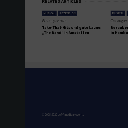
RELATED ARTICLES
MUSICAL
REZENSION
MUSICAL
5. August 2026
4. August
Take-That-Hits und gute Laune:
Bezauber
„The Band“ in Amstetten
in Hambu
© 2006-2020 LAPPmedien+events