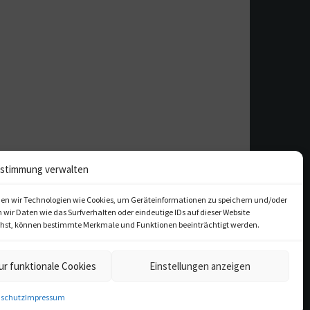
stimmung verwalten
en wir Technologien wie Cookies, um Geräteinformationen zu speichern und/oder
ir Daten wie das Surfverhalten oder eindeutige IDs auf dieser Website
iehst, können bestimmte Merkmale und Funktionen beeinträchtigt werden.
ur funktionale Cookies
Einstellungen anzeigen
kulturfeder.de – Onlinemagazin
für Musical, Oper und mehr
schutz
Impressum