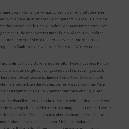
ts eine Spürnasenlänge voraus zu sein, während letztere eher
ern: Von einem unsichtbaren Feind gehetzt, werden sie in einer
atherine Mason (Merle Hoch), Tochter der Museumsleiterin Ellen
gen macht, sie aber vorerst unter ihrem bösen Blick, später
t. Immer wieder sind die Väter zur Stelle, um ihre Brut zu
ung eines Zauberers im wahrsten Sinne des Wortes in Luft
ird sehr schnell bitterer Ernst: Ein alter Feind hat seine Hände
nd die etwas zu sorglosen Jungspunde auf sich allein gestellt,
 Lestrade (Detlef Leistenschneider) und Major Strong (Ingolf
u helfen: Sie betrachten die Absenz der erfolgsverwöhnten Väter
 die naturgemäß in eine vollkommen falsche Richtung laufen.
an Heckelsmüller, der selbst in aller Bescheidenheit die Band vom
l: Sie ist gespickt mit vielen Überraschungen, hakt dabei diverse
hsten kulturellen Einflüsse nach, ohne ihren originären Anspruch
Einige Höhepunkte sollen an dieser Stelle exemplarisch
ie erste Ballade des Abends, von John Vooijs meisterlich