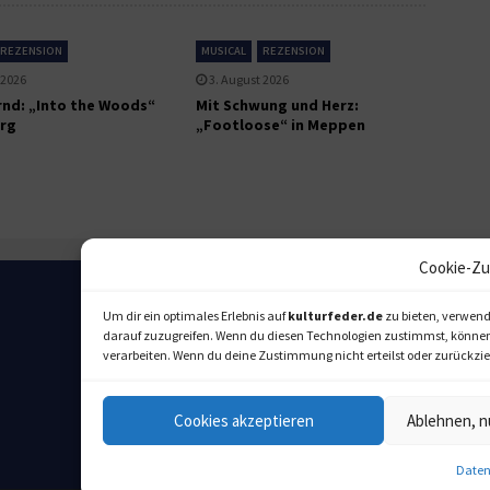
REZENSION
MUSICAL
REZENSION
 2026
3. August 2026
nd: „Into the Woods“
Mit Schwung und Herz:
rg
„Footloose“ in Meppen
Cookie-Zu
Um dir ein optimales Erlebnis auf
kulturfeder.de
zu bieten, verwend
darauf zuzugreifen. Wenn du diesen Technologien zustimmst, können w
verarbeiten. Wenn du deine Zustimmung nicht erteilst oder zurückz
Cookies akzeptieren
Ablehnen, n
Daten