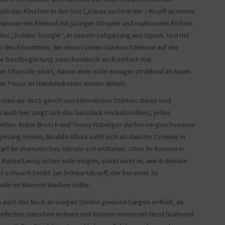
h das Klischee in den Sitz („Etwas sucht in mir. / Klopft an meine
mponiertes Kleinod mit jazziger Strophe und explosivem Refrain.
er des „Golden Triangle“, in seinem Lobgesang ans Opium. Und mit
e des Ensembles. Bei derart vielen starken Stimmen auf der
die Bandbegleitung zwischendurch auch einfach mal
iger Chorsatz nackt, darum aber nicht weniger strahlend im Raum.
 der Pause im Handumdrehen wieder abholt.
chen wir doch gleich von stimmlichen Stärken. Diese sind
h auch hier zeigt sich das Geschick Heckelsmüllers, jedes
betten. Robin Brosch und Timmy Haberger dürfen vergleichsweise
ng frönen, Nivaldo Allves suhlt sich als Aleister Crowley in
f ihr dramatisches Vibrato voll entfalten. Ohne ihr Können in
la Kunze/Levay schon sehr mögen, sonst wirkt er, wie in diesem
tet schwach bleibt Jan Schwartzkopff, der bei einer zu
ehr im Moment bleiben sollte.
auch das Buch an einigen Stellen gewisse Längen enthält, an
tgefechte zwischen Holmes und Watson vermissen lässt (während