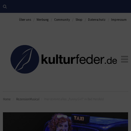
Über uns
Werbung
Community
Shop
Datenschutz
Impressum
Home
Rezension
Musical
Hier stimmt alles: „Funny Girl“ in Bad Hersfeld