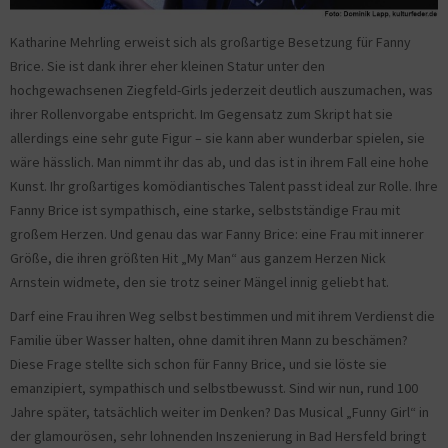
Katharine Mehrling erweist sich als großartige Besetzung für Fanny
Brice. Sie ist dank ihrer eher kleinen Statur unter den
hochgewachsenen Ziegfeld-Girls jederzeit deutlich auszumachen, was
ihrer Rollenvorgabe entspricht. Im Gegensatz zum Skript hat sie
allerdings eine sehr gute Figur – sie kann aber wunderbar spielen, sie
wäre hässlich. Man nimmt ihr das ab, und das ist in ihrem Fall eine hohe
Kunst. Ihr großartiges komödiantisches Talent passt ideal zur Rolle. Ihre
Fanny Brice ist sympathisch, eine starke, selbstständige Frau mit
großem Herzen. Und genau das war Fanny Brice: eine Frau mit innerer
Größe, die ihren größten Hit „My Man“ aus ganzem Herzen Nick
Arnstein widmete, den sie trotz seiner Mängel innig geliebt hat.
Darf eine Frau ihren Weg selbst bestimmen und mit ihrem Verdienst die
Familie über Wasser halten, ohne damit ihren Mann zu beschämen?
Diese Frage stellte sich schon für Fanny Brice, und sie löste sie
emanzipiert, sympathisch und selbstbewusst. Sind wir nun, rund 100
Jahre später, tatsächlich weiter im Denken? Das Musical „Funny Girl“ in
der glamourösen, sehr lohnenden Inszenierung in Bad Hersfeld bringt