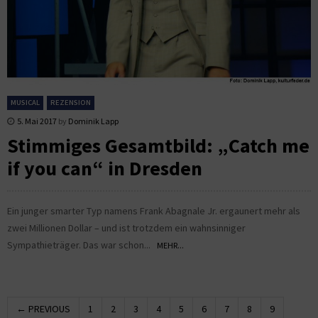
MUSICAL
REZENSION
5. Mai 2017
by
Dominik Lapp
Stimmiges Gesamtbild: „Catch me
if you can“ in Dresden
Ein junger smarter Typ namens Frank Abagnale Jr. ergaunert mehr als
zwei Millionen Dollar – und ist trotzdem ein wahnsinniger
Sympathieträger. Das war schon...
MEHR...
← PREVIOUS
1
2
3
4
5
6
7
8
9