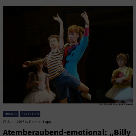
MUSICAL
REZENSION
6. Juli 2017
by
Dominik Lapp
Atemberaubend-emotional: „Billy