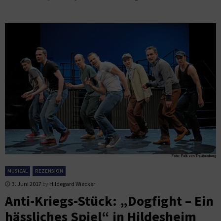
MUSICAL
REZENSION
3. Juni 2017
by
Hildegard Wiecker
Anti-Kriegs-Stück: „Dogfight – Ein
hässliches Spiel“ in Hildesheim