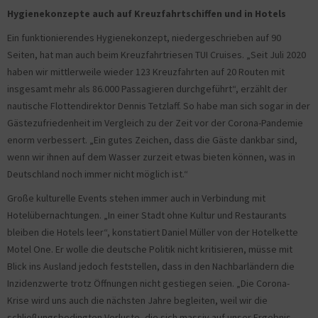
Hygienekonzepte auch auf Kreuzfahrtschiffen und in Hotels
Ein funktionierendes Hygienekonzept, niedergeschrieben auf 90
Seiten, hat man auch beim Kreuzfahrtriesen TUI Cruises. „Seit Juli 2020
haben wir mittlerweile wieder 123 Kreuzfahrten auf 20 Routen mit
insgesamt mehr als 86.000 Passagieren durchgeführt“, erzählt der
nautische Flottendirektor Dennis Tetzlaff. So habe man sich sogar in der
Gästezufriedenheit im Vergleich zu der Zeit vor der Corona-Pandemie
enorm verbessert. „Ein gutes Zeichen, dass die Gäste dankbar sind,
wenn wir ihnen auf dem Wasser zurzeit etwas bieten können, was in
Deutschland noch immer nicht möglich ist.“
Große kulturelle Events stehen immer auch in Verbindung mit
Hotelübernachtungen. „In einer Stadt ohne Kultur und Restaurants
bleiben die Hotels leer“, konstatiert Daniel Müller von der Hotelkette
Motel One. Er wolle die deutsche Politik nicht kritisieren, müsse mit
Blick ins Ausland jedoch feststellen, dass in den Nachbarländern die
Inzidenzwerte trotz Öffnungen nicht gestiegen seien. „Die Corona-
Krise wird uns auch die nächsten Jahre begleiten, weil wir die
schließungsbedingten Verluste, die sich massiv auf unser Ergebnis