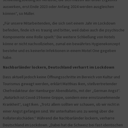
auswirken, erst Ende 2023 oder Anfang 2024 werden ausgleichen
können“, so Müller.
„Für unsere Mitarbeitenden, die sich seit einem Jahr im Lockdown
befinden, finde ich es traurig und bitter, weil dabei auch die psychische
Komponente eine Rolle spielt.“ Die weitere Schließung von Hotels
könne er nicht nachvollziehen, zumal ein bewährtes Hygienekonzept
bestehe und es keinerlei Infektionen in einem Motel One gegeben
habe.
Nachbarländer lockern, Deutschland verharrt im Lockdown
Dass aktuell jedoch keine Öffnungsschritte im Bereich von Kultur und
Tourismus gewagt werden, erklärt Matthias Iken, stellvertretender
Chefredakteur der Hamburger Abendblatts, mit der „German Angst“.
„Natürlich ist Covid-19 keine Grippe, sondern eine ernstzunehmende
Krankheit“, sagt Iken. „Trotz allem sollten wir schauen, ob wir nicht in
einer Angst gefangen sind. Wir unterhalten uns zu wenig über die
Kollateralschäden.“ Während die Nachbarländer lockern, verharre
Deutschland im Lockdown. „Dabei hat die Schweiz bei fast identischen