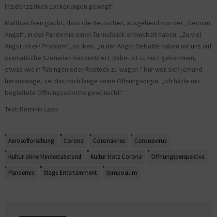
Inzidenzzahlen Lockerungen gewagt“.
Matthias Iken glaubt, dass die Deutschen, ausgehend von der „German
Angst“, in der Pandemie einen Tunnelblick entwickelt haben. „Zu viel
Angst ist ein Problem“, so Iken. „In der Angst-Debatte haben wir uns auf
dramatische Szenarien konzentriert. Dabei ist zu kurz gekommen,
etwas wie in Tübingen oder Rostock zu wagen.“ Nur weil sich jemand
herauswage, sei das noch lange keine Öffnungsorgie. „Ich hätte mir
begleitete Öffnungsschritte gewünscht.“
Text: Dominik Lapp
Aerosolforschung
Corona
Coronakrise
Coronavirus
Kultur ohne Mindestabstand
Kultur trotz Corona
Öffnungsperspektive
Pandemie
Stage Entertainment
Symposium