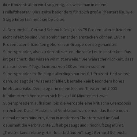
ihre Konzentration wird so gering, als wäre man in einem
Freilufttheater.“ Dies gelte besonders für solch große Theatersäle, wie
Stage Entertainment sie betreibe.
Außerdem hält Gerhard Scheuch fest, dass 75 Prozent aller Infizierten
nicht infektiös sind und somit niemanden anstecken können. „Nur 8
Prozent aller Infizierten gehören zur Gruppe der so genannten
Superspreader, also zu den Infizierten, die viele Leute anstecken. Das
ist gesichert, das wissen wir mittlerweile.“ Die Wahrscheinlichkeit, dass
man bei einer 7-Tage-Inzidenz von 100 auf einen solchen
Superspreader treffe, liege allerdings nur bei 0,1 Prozent. Und selbst
dann, so sagt der Wissenschaftler, bestehe kein besonders hohes
Infektionsrisiko. Denn sogar in einem kleinen Theater mit 7.000
Kubikmetern könnte man sich bis zu 100 Minuten mit zwei
Superspreadern aufhalten, bis die Aerosole eine kritische Grenzdosis
erreichten. Durch Masken und Ventilation würde man das Risiko noch
einmal enorm mindern, denn in modernen Theatern wird im Saal
dauerhaft die verbrauchte Luft abgesaugt und Frischluft zugeführt.
„Theater kann relativ gefahrlos stattfinden“, sagt Gerhard Scheuch.