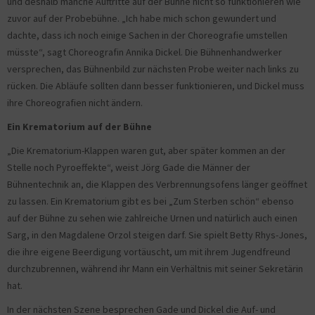
und deshalb manche Auftritte auf der Bühne nicht so funktionieren wie
zuvor auf der Probebühne. „Ich habe mich schon gewundert und
dachte, dass ich noch einige Sachen in der Choreografie umstellen
müsste“, sagt Choreografin Annika Dickel. Die Bühnenhandwerker
versprechen, das Bühnenbild zur nächsten Probe weiter nach links zu
rücken. Die Abläufe sollten dann besser funktionieren, und Dickel muss
ihre Choreografien nicht ändern.
Ein Krematorium auf der Bühne
„Die Krematorium-Klappen waren gut, aber später kommen an der
Stelle noch Pyroeffekte“, weist Jörg Gade die Männer der
Bühnentechnik an, die Klappen des Verbrennungsofens länger geöffnet
zu lassen. Ein Krematorium gibt es bei „Zum Sterben schön“ ebenso
auf der Bühne zu sehen wie zahlreiche Urnen und natürlich auch einen
Sarg, in den Magdalene Orzol steigen darf. Sie spielt Betty Rhys-Jones,
die ihre eigene Beerdigung vortäuscht, um mit ihrem Jugendfreund
durchzubrennen, während ihr Mann ein Verhältnis mit seiner Sekretärin
hat.
In der nächsten Szene besprechen Gade und Dickel die Auf- und