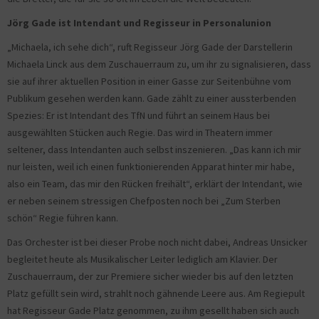
Jörg Gade ist Intendant und Regisseur in Personalunion
„Michaela, ich sehe dich“, ruft Regisseur Jörg Gade der Darstellerin
Michaela Linck aus dem Zuschauerraum zu, um ihr zu signalisieren, dass
sie auf ihrer aktuellen Position in einer Gasse zur Seitenbühne vom
Publikum gesehen werden kann. Gade zählt zu einer aussterbenden
Spezies: Er ist Intendant des TfN und führt an seinem Haus bei
ausgewählten Stücken auch Regie. Das wird in Theatern immer
seltener, dass Intendanten auch selbst inszenieren. „Das kann ich mir
nur leisten, weil ich einen funktionierenden Apparat hinter mir habe,
also ein Team, das mir den Rücken freihält“, erklärt der Intendant, wie
er neben seinem stressigen Chefposten noch bei „Zum Sterben
schön“ Regie führen kann.
Das Orchester ist bei dieser Probe noch nicht dabei, Andreas Unsicker
begleitet heute als Musikalischer Leiter lediglich am Klavier. Der
Zuschauerraum, der zur Premiere sicher wieder bis auf den letzten
Platz gefüllt sein wird, strahlt noch gähnende Leere aus. Am Regiepult
hat Regisseur Gade Platz genommen, zu ihm gesellt haben sich auch