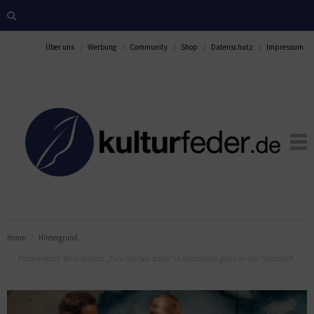
Über uns
Werbung
Community
Shop
Datenschutz
Impressum
Home
Hintergrund
Probenreport: Beim Musical „Zum Sterben schön“ in Hildesheim geht’s an den Feinschliff