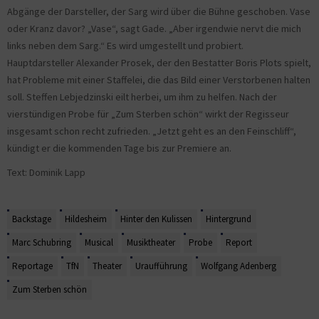
Abgänge der Darsteller, der Sarg wird über die Bühne geschoben. Vase
oder Kranz davor? „Vase“, sagt Gade. „Aber irgendwie nervt die mich
links neben dem Sarg.“ Es wird umgestellt und probiert.
Hauptdarsteller Alexander Prosek, der den Bestatter Boris Plots spielt,
hat Probleme mit einer Staffelei, die das Bild einer Verstorbenen halten
soll. Steffen Lebjedzinski eilt herbei, um ihm zu helfen. Nach der
vierstündigen Probe für „Zum Sterben schön“ wirkt der Regisseur
insgesamt schon recht zufrieden. „Jetzt geht es an den Feinschliff“,
kündigt er die kommenden Tage bis zur Premiere an.
Text: Dominik Lapp
Backstage
Hildesheim
Hinter den Kulissen
Hintergrund
Marc Schubring
Musical
Musiktheater
Probe
Report
Reportage
TfN
Theater
Uraufführung
Wolfgang Adenberg
Zum Sterben schön