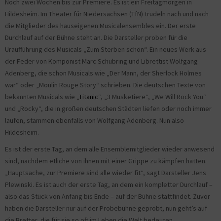
Noch zwei Wochen bis zur Premiere. Es ist ein Freitagmorgen in
Hildesheim. Im Theater für Niedersachsen (TfN) trudeln nach und nach
die Mitglieder des hauseigenen Musicalensembles ein. Der erste
Durchlauf auf der Bühne steht an. Die Darsteller proben für die
Uraufführung des Musicals „Zum Sterben schön“. Ein neues Werk aus
der Feder von Komponist Marc Schubring und Librettist Wolfgang
Adenberg, die schon Musicals wie „Der Mann, der Sherlock Holmes
war“ oder „Moulin Rouge Story“ schrieben. Die deutschen Texte von
bekannten Musicals wie „
Titanic
“, „3 Musketiere“, „We Will Rock You“
und „Rocky“, die in großen deutschen Städten liefen oder noch immer
laufen, stammen ebenfalls von Wolfgang Adenberg. Nun also
Hildesheim.
Es ist der erste Tag, an dem alle Ensemblemitglieder wieder anwesend
sind, nachdem etliche von ihnen mit einer Grippe zu kämpfen hatten.
„Hauptsache, zur Premiere sind alle wieder fit“, sagt Darsteller Jens
Plewinski. Es ist auch der erste Tag, an dem ein kompletter Durchlauf –
also das Stück von Anfang bis Ende – auf der Bühne stattfindet. Zuvor
haben die Darsteller nur auf der Probebühne geprobt, nun geht’s auf
die Bretter, die für sie so oft im Leben die Welt bedeuten.