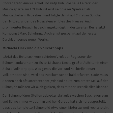
Choreografin Annika Dickel und Katja Buhl, die neue Leiterin der
Musicalsparte am TfN. Buhl ist erst seit dieser Spielzeit als
Musicalchefin in Hildesheim und folgte damit auf Christian Gundlach,
den Mitbegründer des Musicalensembles des Hauses. Auch
prominenter Besuch hat sich angekündigt: In der zweiten Reihe sitzt
Komponist Marc Schubring. Auch er ist gespannt auf den ersten
Durchlauf seines neuen Werks.
Michaela Linck und die Vollkornpops
„Jetzt das Bett nach vorn schieben“, ruft der Regisseur den
Bühnenhandwerkern zu. Es ist Michaela Lincks großer Auftritt mit einer
Schale Vollkornpops. Was genau die Vor- und Nachteile dieser
Vollkornpops sind, wird das Publikum schon bald erfahren. Gade muss
Szenen noch oft unterbrechen: „Wir sind heute zum ersten Mal auf der
Bühne, da müssen wir auch gucken, dass mit der Technik alles klappt.“
Der Bühnenbildner Steffen Lebjedzinski läuft zwischen Zuschauerraum
und Bühne immer wieder hin und her. Gerade hat sich herausgestellt,
dass das komplette Bühnenbild etwa einen Meter zu weit rechts steht