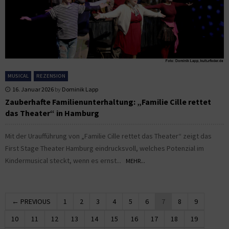
MUSICAL
REZENSION
16. Januar 2026
by
Dominik Lapp
Zauberhafte Familienunterhaltung: „Familie Cille rettet
das Theater“ in Hamburg
Mit der Uraufführung von „Familie Cille rettet das Theater“ zeigt das
First Stage Theater Hamburg eindrucksvoll, welches Potenzial im
Kindermusical steckt, wenn es ernst...
MEHR...
← PREVIOUS
1
2
3
4
5
6
7
8
9
10
11
12
13
14
15
16
17
18
19