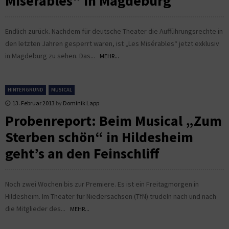
Misérables“ in Magdeburg
Endlich zurück. Nachdem für deutsche Theater die Aufführungsrechte in
den letzten Jahren gesperrt waren, ist „Les Misérables“ jetzt exklusiv
in Magdeburg zu sehen. Das...
MEHR...
HINTERGRUND
MUSICAL
13. Februar 2013
by
Dominik Lapp
Probenreport: Beim Musical „Zum
Sterben schön“ in Hildesheim
geht’s an den Feinschliff
Noch zwei Wochen bis zur Premiere. Es ist ein Freitagmorgen in
Hildesheim. Im Theater für Niedersachsen (TfN) trudeln nach und nach
die Mitglieder des...
MEHR...