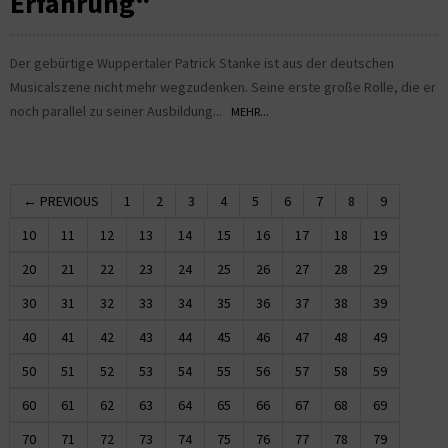
Erfahrung“
Der gebürtige Wuppertaler Patrick Stanke ist aus der deutschen
Musicalszene nicht mehr wegzudenken. Seine erste große Rolle, die er
noch parallel zu seiner Ausbildung...
MEHR...
← PREVIOUS
1
2
3
4
5
6
7
8
9
10
11
12
13
14
15
16
17
18
19
20
21
22
23
24
25
26
27
28
29
30
31
32
33
34
35
36
37
38
39
40
41
42
43
44
45
46
47
48
49
50
51
52
53
54
55
56
57
58
59
60
61
62
63
64
65
66
67
68
69
70
71
72
73
74
75
76
77
78
79