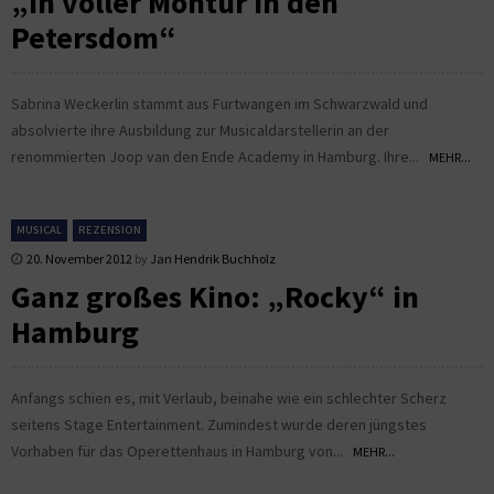
„In voller Montur in den
Petersdom“
Sabrina Weckerlin stammt aus Furtwangen im Schwarzwald und
absolvierte ihre Ausbildung zur Musicaldarstellerin an der
renommierten Joop van den Ende Academy in Hamburg. Ihre...
MEHR...
MUSICAL
REZENSION
20. November 2012
by
Jan Hendrik Buchholz
Ganz großes Kino: „Rocky“ in
Hamburg
Anfangs schien es, mit Verlaub, beinahe wie ein schlechter Scherz
seitens Stage Entertainment. Zumindest wurde deren jüngstes
Vorhaben für das Operettenhaus in Hamburg von...
MEHR...