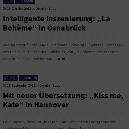
OPER
REZENSION
11. Oktober 2013
by
Dominik Lapp
Intelligente Inszenierung: „La
Bohème“ in Osnabrück
Puccini sorgt für stehende Ovationen, Bravorufe, mehrere Vorhänge –
das Publikum ist nach der Aufführung von „La Bohème“ am Theater
Osnabrück sicht- und hörbar...
MEHR...
MUSICAL
REZENSION
11. September 2013
by
Dominik Lapp
Mit neuer Übersetzung: „Kiss me,
Kate“ in Hannover
Cole Porters Klassiker „Kiss me, Kate“ mit seinen Evergreens wie
„Schlag nach bei Shakespeare“ und „Wunderbar“ ist nun auch als