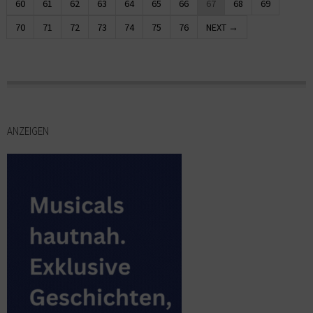
60
61
62
63
64
65
66
67
68
69
70
71
72
73
74
75
76
NEXT →
ANZEIGEN