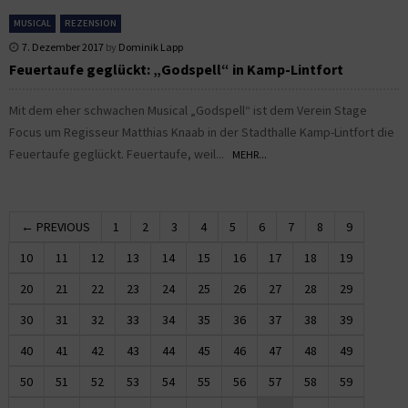
MUSICAL
REZENSION
7. Dezember 2017
by
Dominik Lapp
Feuertaufe geglückt: „Godspell“ in Kamp-Lintfort
Mit dem eher schwachen Musical „Godspell“ ist dem Verein Stage
Focus um Regisseur Matthias Knaab in der Stadthalle Kamp-Lintfort die
Feuertaufe geglückt. Feuertaufe, weil...
MEHR...
← PREVIOUS
1
2
3
4
5
6
7
8
9
10
11
12
13
14
15
16
17
18
19
20
21
22
23
24
25
26
27
28
29
30
31
32
33
34
35
36
37
38
39
40
41
42
43
44
45
46
47
48
49
50
51
52
53
54
55
56
57
58
59