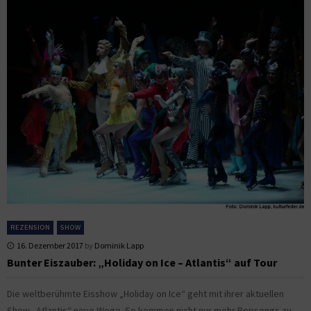
REZENSION
SHOW
16. Dezember 2017
by
Dominik Lapp
Bunter Eiszauber: „Holiday on Ice – Atlantis“ auf Tour
Die weltberühmte Eisshow „Holiday on Ice“ geht mit ihrer aktuellen
Show „Atlantis“ neue Wege. So kommen nicht nur mehr Popsongs zu