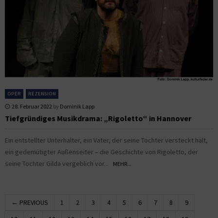
OPER
REZENSION
28. Februar 2022
by
Dominik Lapp
Tiefgründiges Musikdrama: „Rigoletto“ in Hannover
Ein entstellter Unterhalter, ein Vater, der seine Tochter versteckt hält,
ein gedemütigter Außenseiter – die Geschichte von Rigoletto, der
seine Tochter Gilda vergeblich vor...
MEHR...
← PREVIOUS
1
2
3
4
5
6
7
8
9