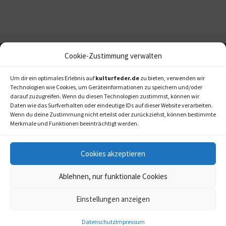
Cookie-Zustimmung verwalten
Um dir ein optimales Erlebnis auf
kulturfeder.de
zu bieten, verwenden wir
Technologien wie Cookies, um Geräteinformationen zu speichern und/oder
darauf zuzugreifen. Wenn du diesen Technologien zustimmst, können wir
Daten wie das Surfverhalten oder eindeutige IDs auf dieser Website verarbeiten.
Wenn du deine Zustimmung nicht erteilst oder zurückziehst, können bestimmte
Merkmale und Funktionen beeinträchtigt werden.
Cookies akzeptieren
Ablehnen, nur funktionale Cookies
Einstellungen anzeigen
kulturfeder.de –
© 2006-2020 LAPPmedien+events
Onlinemagazin für
Musical, Oper und mehr
Datenschutz
Impressum