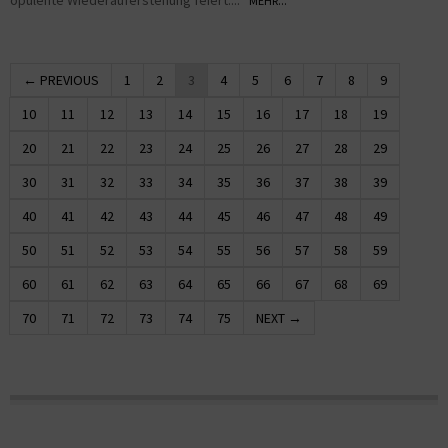
opulente Wiederauferstehung feiert....
MEHR...
← PREVIOUS
1
2
3
4
5
6
7
8
9
10
11
12
13
14
15
16
17
18
19
20
21
22
23
24
25
26
27
28
29
30
31
32
33
34
35
36
37
38
39
40
41
42
43
44
45
46
47
48
49
50
51
52
53
54
55
56
57
58
59
60
61
62
63
64
65
66
67
68
69
70
71
72
73
74
75
NEXT →