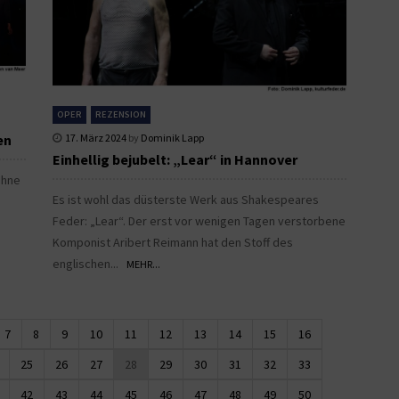
OPER
REZENSION
en
17. März 2024
by
Dominik Lapp
Einhellig bejubelt: „Lear“ in Hannover
ühne
Es ist wohl das düsterste Werk aus Shakespeares
Feder: „Lear“. Der erst vor wenigen Tagen verstorbene
Komponist Aribert Reimann hat den Stoff des
englischen...
MEHR...
7
8
9
10
11
12
13
14
15
16
25
26
27
28
29
30
31
32
33
42
43
44
45
46
47
48
49
50