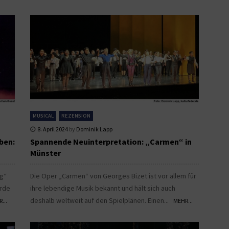
MUSICAL
REZENSION
8. April 2024
by
Dominik Lapp
ben:
Spannende Neuinterpretation: „Carmen“ in
Münster
ng“
Die Oper „Carmen“ von Georges Bizet ist vor allem für
urde
ihre lebendige Musik bekannt und hält sich auch
deshalb weltweit auf den Spielplänen. Einen...
...
MEHR...