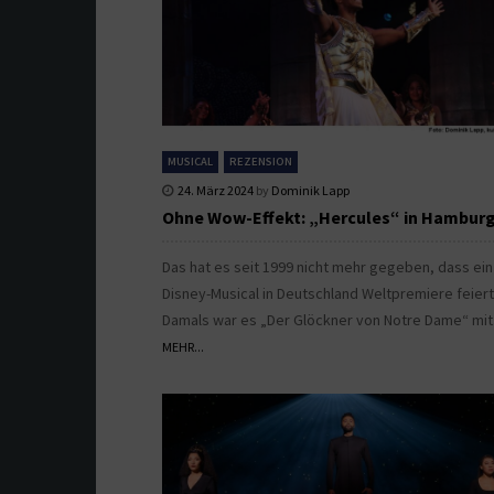
MUSICAL
REZENSION
24. März 2024
by
Dominik Lapp
Ohne Wow-Effekt: „Hercules“ in Hambur
Das hat es seit 1999 nicht mehr gegeben, dass ein
Disney-Musical in Deutschland Weltpremiere feiert
Damals war es „Der Glöckner von Notre Dame“ mit
MEHR...