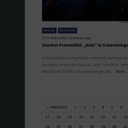
MUSICAL
REZENSION
21. März 2024
by
Dominik Lapp
Starkes Frauenbild: „Aida“ in Schevening
In Deutschland schon lange nicht mehr auf einer B
zu sehen, erlebt das Musical „Aida“ von Elton John
(Musik) und Tim Rice (Songtexte) gerade...
MEHR...
← PREVIOUS
1
2
3
4
5
6
17
18
19
20
21
22
23
24
34
35
36
37
38
39
40
41