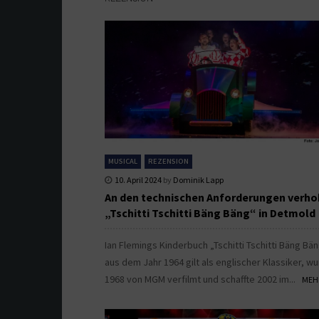
MUSICAL
REZENSION
10. April 2024
by
Dominik Lapp
An den technischen Anforderungen verho
„Tschitti Tschitti Bäng Bäng“ in Detmold
Ian Flemings Kinderbuch „Tschitti Tschitti Bäng Bä
aus dem Jahr 1964 gilt als englischer Klassiker, w
1968 von MGM verfilmt und schaffte 2002 im...
MEHR