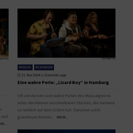
MUSICAL
REZENSION
21. Mai 2024
by
Dominik Lapp
Eine wahre Perle: „Lizard Boy“ in Hamburg
Oft verstecken sich wahre Perlen des Musicalgenres
unter den kleinen unscheinbaren Stücken, die niemand
er
so wirklich auf dem Schirm hat. Zwischen solch
e und
grandiosen kleinen...
MEHR...
HR...