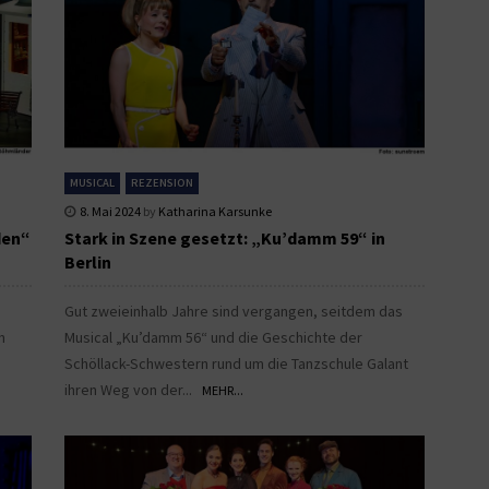
MUSICAL
REZENSION
8. Mai 2024
by
Katharina Karsunke
den“
Stark in Szene gesetzt: „Ku’damm 59“ in
Berlin
Gut zweieinhalb Jahre sind vergangen, seitdem das
m
Musical „Ku’damm 56“ und die Geschichte der
Schöllack-Schwestern rund um die Tanzschule Galant
ihren Weg von der...
MEHR...