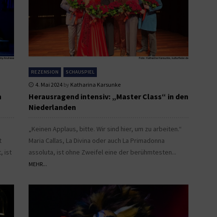
REZENSION
SCHAUSPIEL
4. Mai 2024
by
Katharina Karsunke
n
Herausragend intensiv: „Master Class“ in den
Niederlanden
„Keinen Applaus, bitte. Wir sind hier, um zu arbeiten.“
t
Maria Callas, La Divina oder auch La Primadonna
 ist
assoluta, ist ohne Zweifel eine der berühmtesten...
MEHR...