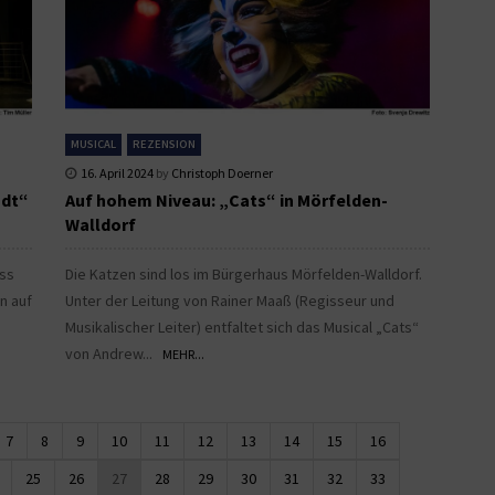
MUSICAL
REZENSION
16. April 2024
by
Christoph Doerner
adt“
Auf hohem Niveau: „Cats“ in Mörfelden-
Walldorf
ass
Die Katzen sind los im Bürgerhaus Mörfelden-Walldorf.
n auf
Unter der Leitung von Rainer Maaß (Regisseur und
Musikalischer Leiter) entfaltet sich das Musical „Cats“
von Andrew...
MEHR...
7
8
9
10
11
12
13
14
15
16
25
26
27
28
29
30
31
32
33