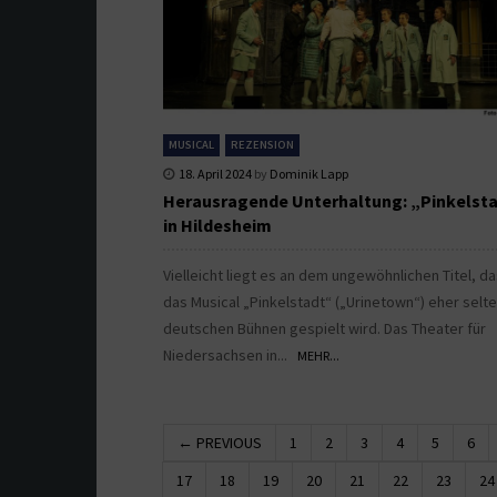
MUSICAL
REZENSION
18. April 2024
by
Dominik Lapp
Herausragende Unterhaltung: „Pinkelst
in Hildesheim
Vielleicht liegt es an dem ungewöhnlichen Titel, d
das Musical „Pinkelstadt“ („Urinetown“) eher selte
deutschen Bühnen gespielt wird. Das Theater für
Niedersachsen in...
MEHR...
← PREVIOUS
1
2
3
4
5
6
17
18
19
20
21
22
23
24