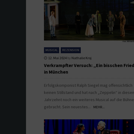
MUSICAL
REZENSION
12. Mai 2024
by
Nathalie Kroj
Verkrampfter Versuch: „Ein bisschen Frie
in München
Erfolgskomponist Ralph Siegel mag offensichtlich
keinen Stillstand und hat nach „Zeppelin“ in diese
Jahrzehnt noch ein weiteres Musical auf die Bühne
gebracht. Sein neuestes...
MEHR...