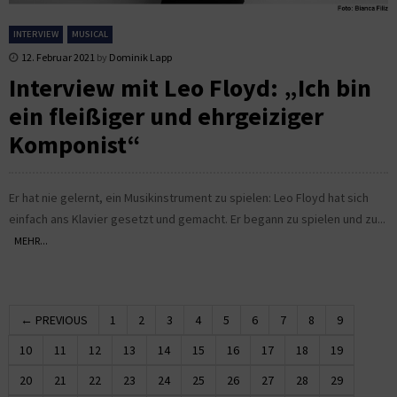
INTERVIEW
MUSICAL
12. Februar 2021
by
Dominik Lapp
Interview mit Leo Floyd: „Ich bin
ein fleißiger und ehrgeiziger
Komponist“
Er hat nie gelernt, ein Musikinstrument zu spielen: Leo Floyd hat sich
einfach ans Klavier gesetzt und gemacht. Er begann zu spielen und zu...
MEHR...
← PREVIOUS
1
2
3
4
5
6
7
8
9
10
11
12
13
14
15
16
17
18
19
20
21
22
23
24
25
26
27
28
29