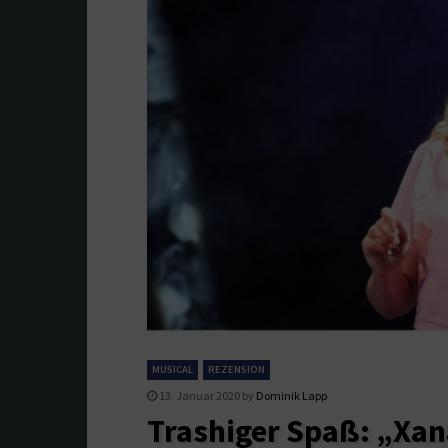
MUSICAL
REZENSION
13. Januar 2020
by
Dominik Lapp
Trashiger Spaß: „Xa