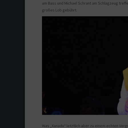
am Bass und Michael Schrant am Schlagzeug treff
großes Lob gebührt.
Was „Xanadu“ letztlich aber zu einem echten Vergn