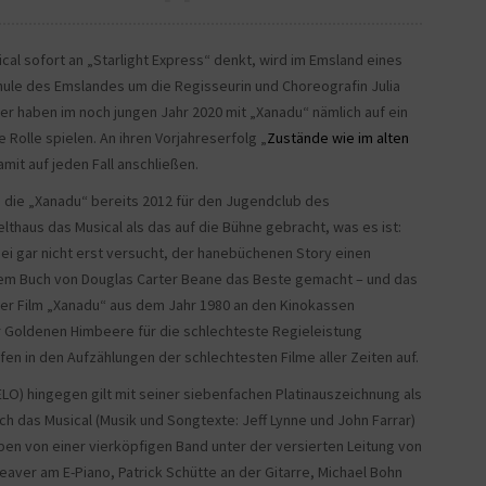
al sofort an „Starlight Express“ denkt, wird im Emsland eines
ule des Emslandes um die Regisseurin und Choreografin Julia
er haben im noch jungen Jahr 2020 mit „Xanadu“ nämlich auf ein
 Rolle spielen. An ihren Vorjahreserfolg „
Zustände wie im alten
it auf jeden Fall anschließen.
h, die „Xanadu“ bereits 2012 für den Jugendclub des
lthaus das Musical als das auf die Bühne gebracht, was es ist:
bei gar nicht erst versucht, der hanebüchenen Story einen
 dem Buch von Douglas Carter Beane das Beste gemacht – und das
t der Film „Xanadu“ aus dem Jahr 1980 an den Kinokassen
r Goldenen Himbeere für die schlechteste Regieleistung
en in den Aufzählungen der schlechtesten Filme aller Zeiten auf.
ELO) hingegen gilt mit seiner siebenfachen Platinauszeichnung als
ch das Musical (Musik und Songtexte: Jeff Lynne und John Farrar)
pen von einer vierköpfigen Band unter der versierten Leitung von
aver am E-Piano, Patrick Schütte an der Gitarre, Michael Bohn