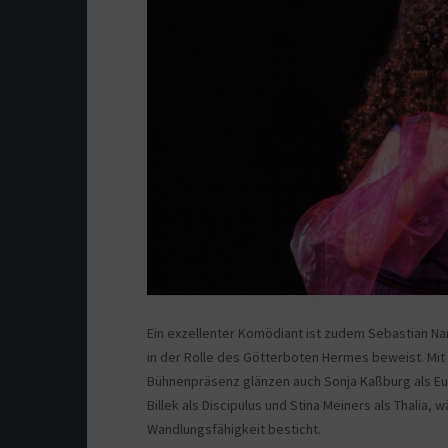
Ein exzellenter Komödiant ist zudem Sebastian Nar
in der Rolle des Götterboten Hermes beweist. Mi
Bühnenpräsenz glänzen auch Sonja Kaßburg als Eut
Billek als Discipulus und Stina Meiners als Thalia
Wandlungsfähigkeit besticht.