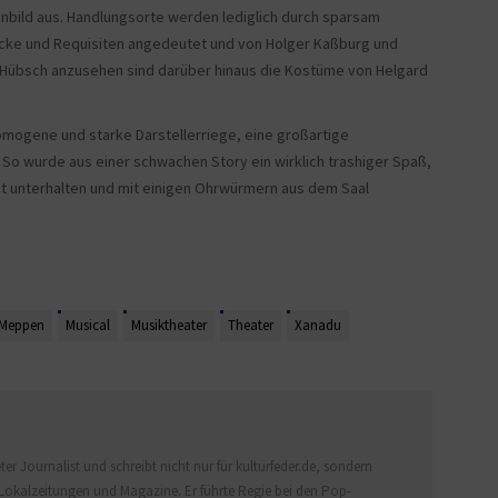
bild aus. Handlungsorte werden lediglich durch sparsam
cke und Requisiten angedeutet und von Holger Kaßburg und
t. Hübsch anzusehen sind darüber hinaus die Kostüme von Helgard
omogene und starke Darstellerriege, eine großartige
So wurde aus einer schwachen Story ein wirklich trashiger Spaß,
ut unterhalten und mit einigen Ohrwürmern aus dem Saal
Meppen
Musical
Musiktheater
Theater
Xanadu
er Journalist und schreibt nicht nur für kulturfeder.de, sondern
Lokalzeitungen und Magazine. Er führte Regie bei den Pop-