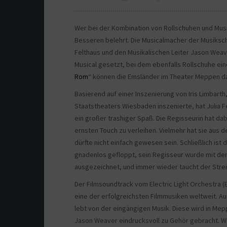
Wer bei der Kombination von Rollschuhen und Music
Besseren belehrt. Die Musicalmacher der Musiksch
Felthaus und den Musikalischen Leiter Jason Weav
Musical gesetzt, bei dem ebenfalls Rollschuhe eine
Rom
“ können die Emsländer im Theater Meppen dam
Basierend auf einer Inszenierung von Iris Limbart
Staatstheaters Wiesbaden inszenierte, hat Julia Fe
ein großer trashiger Spaß. Die Regisseurin hat da
ernsten Touch zu verleihen. Vielmehr hat sie aus
dürfte nicht einfach gewesen sein. Schließlich is
gnadenlos gefloppt, sein Regisseur wurde mit de
ausgezeichnet, und immer wieder taucht der Streif
Der Filmsoundtrack vom Electric Light Orchestra (
eine der erfolgreichsten Filmmusiken weltweit. Au
lebt von der eingängigen Musik. Diese wird in Mep
Jason Weaver eindrucksvoll zu Gehör gebracht. We