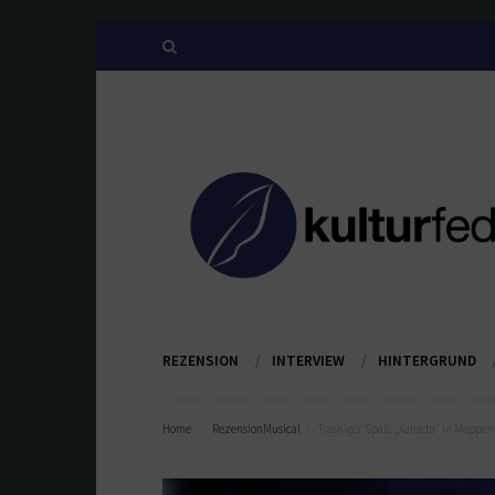
REZENSION
INTERVIEW
HINTERGRUND
Home
Rezension
Musical
Trashiger Spaß: „Xanadu” in Meppen