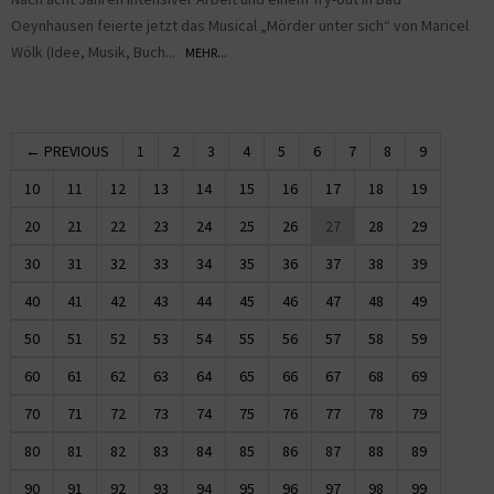
Oeynhausen feierte jetzt das Musical „Mörder unter sich“ von Maricel
Wölk (Idee, Musik, Buch...
MEHR...
← PREVIOUS
1
2
3
4
5
6
7
8
9
10
11
12
13
14
15
16
17
18
19
20
21
22
23
24
25
26
27
28
29
30
31
32
33
34
35
36
37
38
39
40
41
42
43
44
45
46
47
48
49
50
51
52
53
54
55
56
57
58
59
60
61
62
63
64
65
66
67
68
69
70
71
72
73
74
75
76
77
78
79
80
81
82
83
84
85
86
87
88
89
90
91
92
93
94
95
96
97
98
99