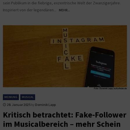
sein Publikum in die fiebrige, exzentrische Welt der Zwanzigerjahre.
Inspiriert von der legendären...
MEHR...
MEINUNG
MUSICAL
28. Januar 2025
by
Dominik Lapp
Kritisch betrachtet: Fake-Follower
im Musicalbereich – mehr Schein