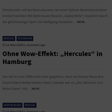
Einmal mehr soll die Musicalszene von einer kühnen Neuinterpretation
erobert werden: Mit dem neuen Musical „Zauberflöte“, inspiriert durch
die gleichnamige Oper von Wolfgang Amadeus...
MEHR...
MUSICAL
REZENSION
24. März 2024
by
Dominik Lapp
Ohne Wow-Effekt: „Hercules“ in
Hamburg
Das hat es seit 1999 nicht mehr gegeben, dass ein Disney-Musical in
Deutschland Weltpremiere feiert. Damals war es „Der Glöckner von
Notre Dame“ mit...
MEHR...
HINTERGRUND
MUSICAL
15. März 2024
by
Dominik Lapp