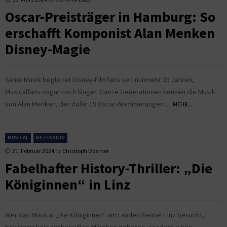
Oscar-Preisträger in Hamburg: So
erschafft Komponist Alan Menken
Disney-Magie
Seine Musik begleitet Disney-Filmfans seit nunmehr 35 Jahren,
Musicalfans sogar noch länger. Ganze Generationen kennen die Musik
von Alan Menken, der dafür 19 Oscar-Nominierungen...
MEHR...
MUSICAL
REZENSION
21. Februar 2024
by
Christoph Doerner
Fabelhafter History-Thriller: „Die
Königinnen“ in Linz
Wer das Musical „Die Königinnen“ am Landestheater Linz besucht,
bekommt kein zuckersüßes Märchen geboten, sondern einen