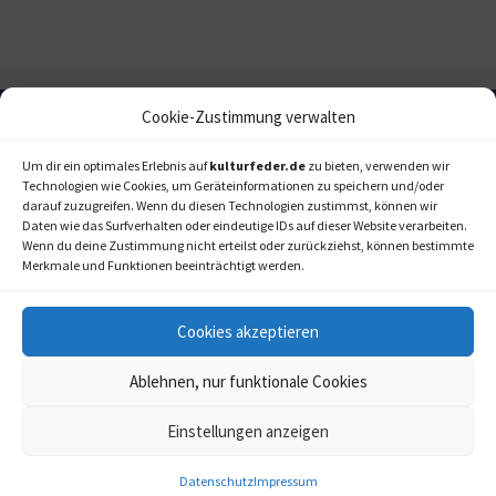
Cookie-Zustimmung verwalten
Um dir ein optimales Erlebnis auf
kulturfeder.de
zu bieten, verwenden wir
Technologien wie Cookies, um Geräteinformationen zu speichern und/oder
darauf zuzugreifen. Wenn du diesen Technologien zustimmst, können wir
Daten wie das Surfverhalten oder eindeutige IDs auf dieser Website verarbeiten.
Wenn du deine Zustimmung nicht erteilst oder zurückziehst, können bestimmte
Merkmale und Funktionen beeinträchtigt werden.
Cookies akzeptieren
Ablehnen, nur funktionale Cookies
Einstellungen anzeigen
kulturfeder.de –
© 2006-2020 LAPPmedien+events
Onlinemagazin für
Musical, Oper und mehr
Datenschutz
Impressum