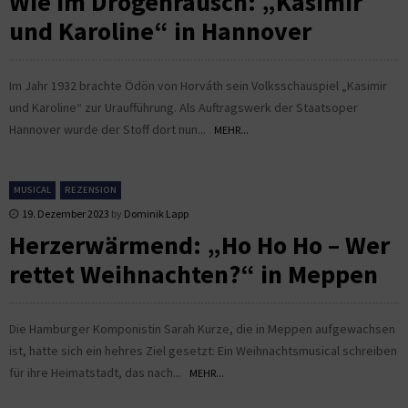
Wie im Drogenrausch: „Kasimir
und Karoline“ in Hannover
Im Jahr 1932 brachte Ödön von Horváth sein Volksschauspiel „Kasimir
und Karoline“ zur Uraufführung. Als Auftragswerk der Staatsoper
Hannover wurde der Stoff dort nun...
MEHR...
MUSICAL
REZENSION
19. Dezember 2023
by
Dominik Lapp
Herzerwärmend: „Ho Ho Ho – Wer
rettet Weihnachten?“ in Meppen
Die Hamburger Komponistin Sarah Kurze, die in Meppen aufgewachsen
ist, hatte sich ein hehres Ziel gesetzt: Ein Weihnachtsmusical schreiben
für ihre Heimatstadt, das nach...
MEHR...