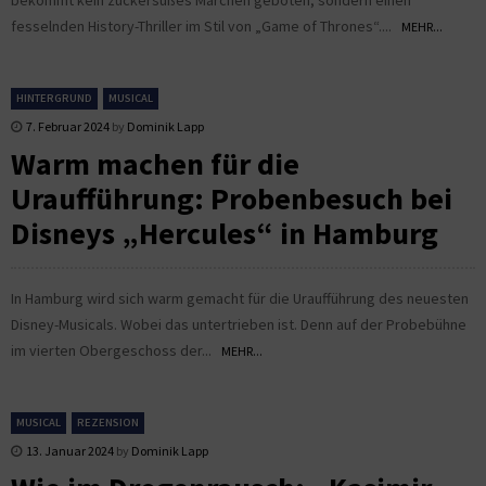
fesselnden History-Thriller im Stil von „Game of Thrones“....
MEHR...
HINTERGRUND
MUSICAL
7. Februar 2024
by
Dominik Lapp
Warm machen für die
Uraufführung: Probenbesuch bei
Disneys „Hercules“ in Hamburg
In Hamburg wird sich warm gemacht für die Uraufführung des neuesten
Disney-Musicals. Wobei das untertrieben ist. Denn auf der Probebühne
im vierten Obergeschoss der...
MEHR...
MUSICAL
REZENSION
13. Januar 2024
by
Dominik Lapp