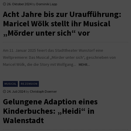
26. Oktober 2024
by
Dominik Lapp
Acht Jahre bis zur Uraufführung:
Maricel Wölk stellt ihr Musical
„Mörder unter sich“ vor
Am 11. Januar 2025 feiert das Stadttheater Wunstorf eine
Weltpremiere: Das Musical „Mörder unter sich“, geschrieben von
Maricel Wölk, die die Story mit Wolfgang...
MEHR...
MUSICAL
REZENSION
24. Juli 2024
by
Christoph Doerner
Gelungene Adaption eines
Kinderbuches: „Heidi“ in
Walenstadt