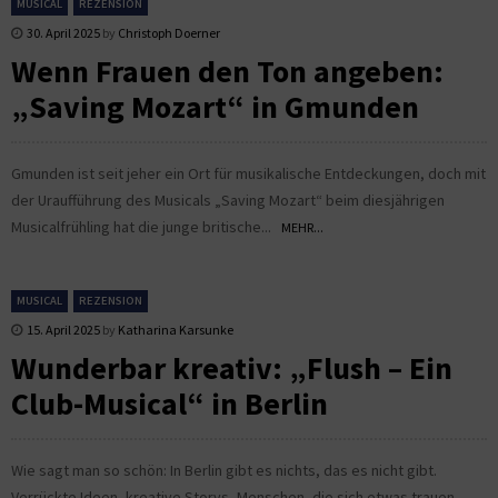
MUSICAL
REZENSION
30. April 2025
by
Christoph Doerner
Wenn Frauen den Ton angeben:
„Saving Mozart“ in Gmunden
Gmunden ist seit jeher ein Ort für musikalische Entdeckungen, doch mit
der Uraufführung des Musicals „Saving Mozart“ beim diesjährigen
Musicalfrühling hat die junge britische...
MEHR...
MUSICAL
REZENSION
15. April 2025
by
Katharina Karsunke
Wunderbar kreativ: „Flush – Ein
Club-Musical“ in Berlin
Wie sagt man so schön: In Berlin gibt es nichts, das es nicht gibt.
Verrückte Ideen, kreative Storys, Menschen, die sich etwas trauen,