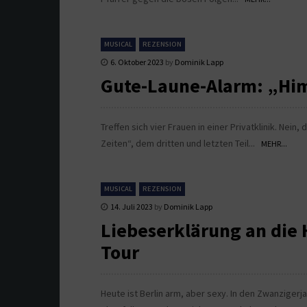
MUSICAL
REZENSION
6. Oktober 2023
by
Dominik Lapp
Gute-Laune-Alarm: „Him
Treffen sich vier Frauen in einer Privatklinik. Nei
Zeiten“, dem dritten und letzten Teil...
MEHR...
MUSICAL
REZENSION
14. Juli 2023
by
Dominik Lapp
Liebeserklärung an die 
Tour
Heute ist Berlin arm, aber sexy. In den Zwanzige