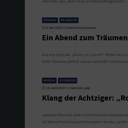
ebenfalls arm, aber reich an Unterhaltungskunst –
KONZERT
REZENSION
9. Mai 2023
by
Katharina Karsunke
Ein Abend zum Träumen:
Das Konzept der „Disney in Concert“-Reihe hat sich
mehr: Beinahe jährlich ziehen namhafte Solistinnen
MUSICAL
REZENSION
24. April 2023
by
Dominik Lapp
Klang der Achtziger: „R
Jukebox-Musicals sind sicherlich keine musiktheat
für kleine Rockschuppen konzipiert wurde, später