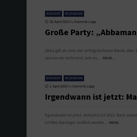
KONZERT
REZENSION
18. April 2023
by
Dominik Lapp
Große Party: „Abbamani
Abba gilt als eine der erfolgreichsten Bands alle
wissen wir nicht erst, seit es...
MEHR...
KONZERT
REZENSION
1. April 2023
by
Dominik Lapp
Irgendwann ist jetzt: Ma
Irgendwann ist jetzt. Und jetzt ist 2023. Nach zwe
ist Max Giesinger endlich wieder...
MEHR...