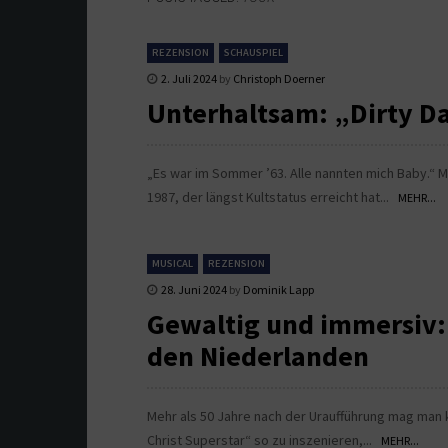
REZENSION
SCHAUSPIEL
2. Juli 2024
by
Christoph Doerner
Unterhaltsam: „Dirty D
„Es war im Sommer ’63. Alle nannten mich Baby.“ 
1987, der längst Kultstatus erreicht hat...
MEHR...
MUSICAL
REZENSION
28. Juni 2024
by
Dominik Lapp
Gewaltig und immersiv: 
den Niederlanden
Mehr als 50 Jahre nach der Uraufführung mag man 
Christ Superstar“ so zu inszenieren,...
MEHR...