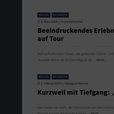
MUSICAL
REZENSION
5. März 2024
by
Yvonne Drescher
Beeindruckendes Erlebn
auf Tour
Hell aufloderndes Feuer, ein gellender Schrei – so
Joachim Nimtz als Dichter Miguel de...
MEHR...
MUSICAL
REZENSION
2. Februar 2024
by
Hildegard Wiecker
Kurzweil mit Tiefgang: 
Wer kennt sie nicht, die Geschichte um das rückst
Pfarrer gegen die bösen Folgen...
MEHR...