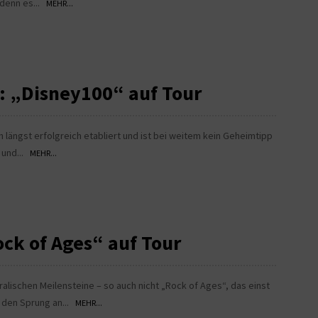
 denn es...
MEHR...
 „Disney100“ auf Tour
 längst erfolgreich etabliert und ist bei weitem kein Geheimtipp
 und...
MEHR...
ock of Ages“ auf Tour
ralischen Meilensteine – so auch nicht „Rock of Ages“, das einst
 den Sprung an...
MEHR...