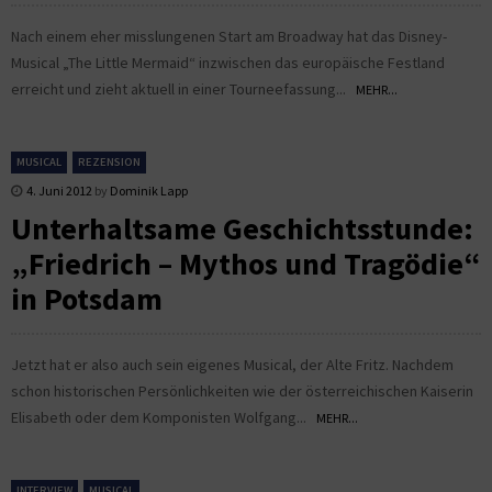
Nach einem eher misslungenen Start am Broadway hat das Disney-
Musical „The Little Mermaid“ inzwischen das europäische Festland
erreicht und zieht aktuell in einer Tourneefassung...
MEHR...
MUSICAL
REZENSION
4. Juni 2012
by
Dominik Lapp
Unterhaltsame Geschichtsstunde:
„Friedrich – Mythos und Tragödie“
in Potsdam
Jetzt hat er also auch sein eigenes Musical, der Alte Fritz. Nachdem
schon historischen Persönlichkeiten wie der österreichischen Kaiserin
Elisabeth oder dem Komponisten Wolfgang...
MEHR...
INTERVIEW
MUSICAL