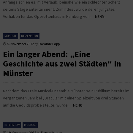
Anfangs schien es, mit Verlaub, beinahe wie ein schlechter Scherz
seitens Stage Entertainment. Zumindest wurde deren jüngstes
Vorhaben für das Operettenhaus in Hamburg von...
MEHR...
MUSICAL
REZENSION
5. November 2012
by
Dominik Lapp
Ein langer Abend: „Eine
Geschichte aus zwei Städten“ in
Münster
Nachdem das Freie Musical-Ensemble Münster sein Publikum bereits im
vergangenen Jahr bei „Dracula“ mit einer Spielzeit von drei Stunden
auf die Geduldsprobe stellte, wurde...
MEHR...
INTERVIEW
MUSICAL
19. September 2012
by
Dominik Lapp