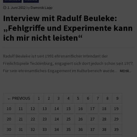
1. Juni 2012
by
Dominik Lapp
Interview mit Radulf Beuleke:
„Fehlgriffe und Experimente kann
ich mir nicht leisten“
Radulf Beuleke ist seit 1992 ehrenamtlicher Intendant der
Freilichtspiele Tecklenburg, engagiert sich dort jedoch schon seit 1977.
Für sein ehrenamtliches Engagement im Kulturbereich wurde...
MEHR...
← PREVIOUS
1
2
3
4
5
6
7
8
9
10
11
12
13
14
15
16
17
18
19
20
21
22
23
24
25
26
27
28
29
30
31
32
33
34
35
36
37
38
39