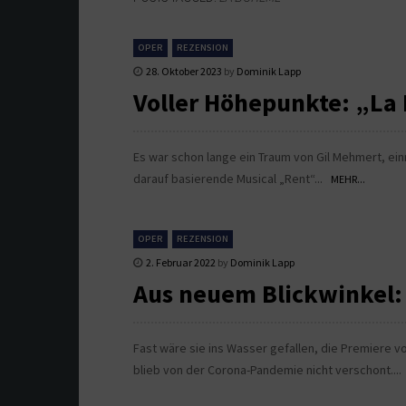
OPER
REZENSION
28. Oktober 2023
by
Dominik Lapp
Voller Höhepunkte: „L
Es war schon lange ein Traum von Gil Mehmert, ei
darauf basierende Musical „Rent“...
MEHR...
OPER
REZENSION
2. Februar 2022
by
Dominik Lapp
Aus neuem Blickwinkel:
Fast wäre sie ins Wasser gefallen, die Premiere 
blieb von der Corona-Pandemie nicht verschont...