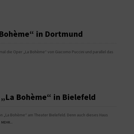
a Bohème“ in Dortmund
nmal die Oper „La Bohème“ von Giacomo Puccini und parallel das
 „La Bohème“ in Bielefeld
von „La Bohème“ am Theater Bielefeld. Denn auch dieses Haus
.
MEHR...