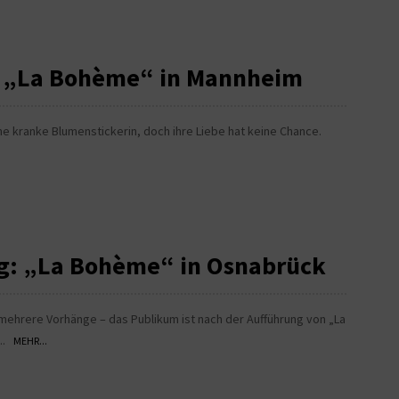
h: „La Bohème“ in Mannheim
ine kranke Blumenstickerin, doch ihre Liebe hat keine Chance.
ng: „La Bohème“ in Osnabrück
 mehrere Vorhänge – das Publikum ist nach der Aufführung von „La
...
MEHR...