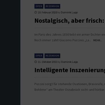
OPER
REZENSION
10. Februar 2020
by
Dominik Lapp
Nostalgisch, aber frisc
Im Paris des Jahres 1830 liebt ein armer Dichter e
Noch immer zählt Giacomo Puccinis „La...
MEHR...
OPER
REZENSION
11. Oktober 2013
by
Dominik Lapp
Intelligente Inszenieru
Puccini sorgt für stehende Ovationen, Bravorufe,
Bohème“ am Theater Osnabrück sicht- und hörbar