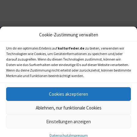
Cookie-Zustimmung verwalten
Um dir ein optimales Erlebnis auf
kulturfeder.de
zu bieten, verwenden wir
Technologien wie Cookies, um Geräteinformationen zu speichern und/oder
darauf zuzugreifen. Wenn du diesen Technologien zustimmst, können wir
Daten wie das Surfverhalten oder eindeutige IDs auf dieser Website verarbeiten.
Wenn du deine Zustimmung nicht erteilst oder zurückziehst, können bestimmte
Merkmale und Funktionen beeinträchtigt werden.
Cookies akzeptieren
Ablehnen, nur funktionale Cookies
Einstellungen anzeigen
kulturfeder.de –
© 2006-2020 LAPPmedien+events
Onlinemagazin für
Musical, Oper und mehr
Datenschutz
Impressum