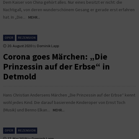
Dem Kaiser von China gehört alles. Nur eines besitzt er nicht: die
Nachtigall, von deren wunderschönem Gesang er gerade erst erfahren
hat. In „Die...
MEHR...
OPER
REZENSION
20. August 2020
by
Dominik Lapp
Corona goes Märchen: „Die
Prinzessin auf der Erbse“ in
Detmold
Hans Christian Andersens Märchen „Die Prinzessin auf der Erbse“ kennt
wohl jedes Kind. Die darauf basierende Kinderoper von Ernst Toch
(Musik) und Benno Elkan...
MEHR...
OPER
REZENSION
17. Mai 2019
by
Dominik Lapp