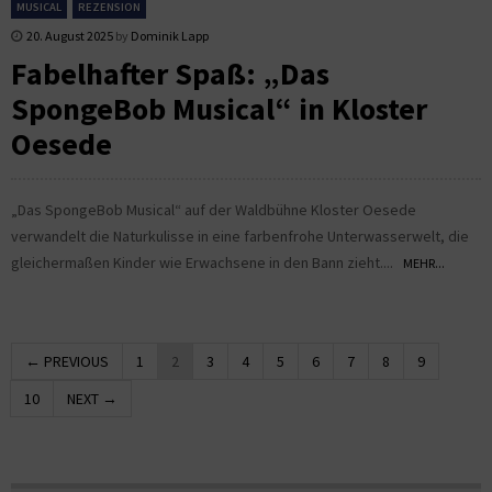
MUSICAL
REZENSION
20. August 2025
by
Dominik Lapp
Fabelhafter Spaß: „Das
SpongeBob Musical“ in Kloster
Oesede
„Das SpongeBob Musical“ auf der Waldbühne Kloster Oesede
verwandelt die Naturkulisse in eine farbenfrohe Unterwasserwelt, die
gleichermaßen Kinder wie Erwachsene in den Bann zieht....
MEHR...
← PREVIOUS
1
2
3
4
5
6
7
8
9
10
NEXT →