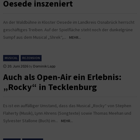
Oesede inszeniert
An der Waldbühne in Kloster Oesede im Landkreis Osnabrück herrscht
geschäftiges Treiben. Auf der Spielfläche steht noch der dunkelgrüne
Sumpf aus dem Musical „Shrek“,...
MEHR...
MUSICAL
REZENSION
20. Juni 2026
by
Dominik Lapp
Auch als Open-Air ein Erlebnis:
„Rocky“ in Tecklenburg
Es ist ein auffälliger Umstand, dass das Musical „Rocky“ von Stephen
Flaherty (Musik), Lynn Ahrens (Songtexte) sowie Thomas Meehan und
Sylvester Stallone (Buch) im...
MEHR...