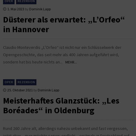
OPER
REZENSION
1. Mai 2023
by
Dominik Lapp
Düsterer als erwartet: „L’Orfeo“
in Hannover
Claudio Monteverdis „L’Orfeo“ ist nicht nur ein Schlüsselwerk der
Operngeschichte, das seit mehr als 400 Jahren aufgeführt wird,
sondern hat bis heute nichts an...
MEHR...
OPER
REZENSION
25. Oktober 2021
by
Dominik Lapp
Meisterhaftes Glanzstück: „Les
Boréades“ in Oldenburg
Rund 260 Jahre alt, allerdings nahezu unbekannt und fast vergessen,
jetzt aber – man möchte sagen: endlich! – erstmals in Deutschland auf