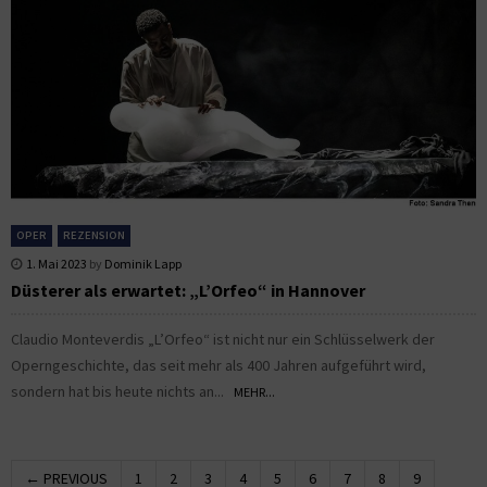
OPER
REZENSION
1. Mai 2023
by
Dominik Lapp
Düsterer als erwartet: „L’Orfeo“ in Hannover
Claudio Monteverdis „L’Orfeo“ ist nicht nur ein Schlüsselwerk der
Operngeschichte, das seit mehr als 400 Jahren aufgeführt wird,
sondern hat bis heute nichts an...
MEHR...
← PREVIOUS
1
2
3
4
5
6
7
8
9