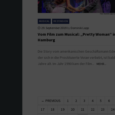
MUSICAL
REZENSION
29. September 2019
by
Dominik Lapp
Vom Film zum Musical: „Pretty Woman“ i
Hamburg
Die Story vom amerikanischen Geschäftsmann Ed
der sich in die Prostituierte Vivian verliebt, ist bal
Jahre alt. Im Jahr 1990 kam der Film...
MEHR...
← PREVIOUS
1
2
3
4
5
6
17
18
19
20
21
22
23
24