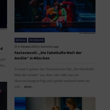
MUSICAL
REZENSION
4. Oktober 2019
by
Dominik Lapp
nd
Fantasievoll: „Die fabelhafte Welt der
Amélie“ in München
Hyde“
den,
So kann’s gehen: Der französische Film „Die fabelhafte
Welt der Amélie“ aus dem Jahr 2001 war ein
Überraschungserfolg und spielte weltweit mehr als
150...
MEHR...