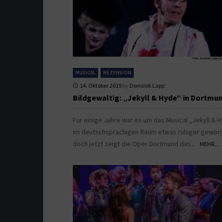
MUSICAL
REZENSION
14. Oktober 2019
by
Dominik Lapp
Bildgewaltig: „Jekyll & Hyde“ in Dortmu
Für einige Jahre war es um das Musical „Jekyll & 
im deutschsprachigen Raum etwas ruhiger gewor
doch jetzt zeigt die Oper Dortmund das...
MEHR...