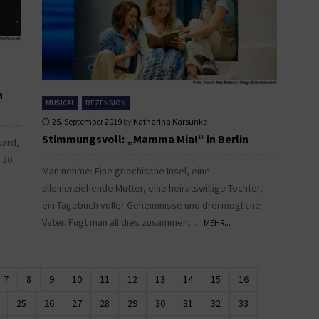
n
MUSICAL
REZENSION
25. September 2019
by
Katharina Karsunke
Stimmungsvoll: „Mamma Mia!“ in Berlin
ward,
d 30
Man nehme: Eine griechische Insel, eine
alleinerziehende Mutter, eine heiratswillige Tochter,
ein Tagebuch voller Geheimnisse und drei mögliche
Väter. Fügt man all dies zusammen,...
MEHR...
7
8
9
10
11
12
13
14
15
16
25
26
27
28
29
30
31
32
33