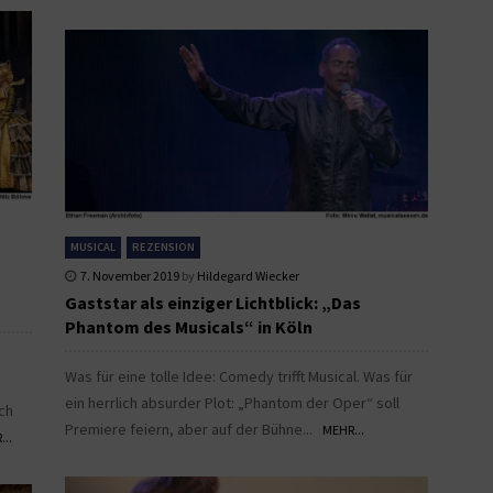
MUSICAL
REZENSION
7. November 2019
by
Hildegard Wiecker
Gaststar als einziger Lichtblick: „Das
Phantom des Musicals“ in Köln
Was für eine tolle Idee: Comedy trifft Musical. Was für
ein herrlich absurder Plot: „Phantom der Oper“ soll
ch
Premiere feiern, aber auf der Bühne...
MEHR...
...