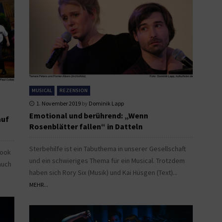
MUSICAL
REZENSION
1. November 2019
by
Dominik Lapp
Emotional und berührend: „Wenn
auf
Rosenblätter fallen“ in Datteln
Sterbehilfe ist ein Tabuthema in unserer Gesellschaft
Book
und ein schwieriges Thema für ein Musical. Trotzdem
auch
haben sich Rory Six (Musik) und Kai Hüsgen (Text)...
MEHR...