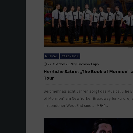
MUSICAL
REZENSION
22. Oktober 2019
by
Dominik Lapp
Herrliche Satire: „The Book of Mormon“ 
Tour
Seit mehr als acht Jahren sorgt das Musical „The 
of Mormon“ am New Yorker Broadway für Furore, 
im Londoner West End sind...
MEHR...