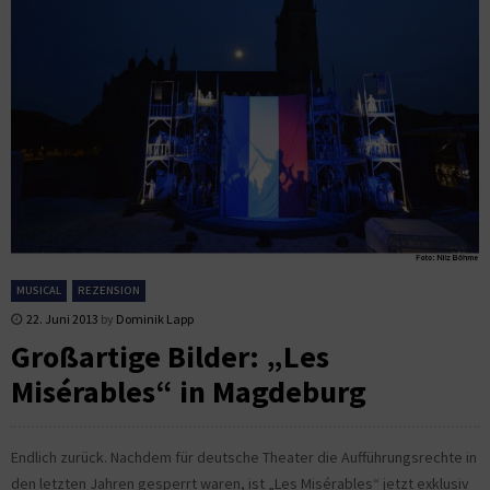
MUSICAL
REZENSION
22. Juni 2013
by
Dominik Lapp
Großartige Bilder: „Les
Misérables“ in Magdeburg
Endlich zurück. Nachdem für deutsche Theater die Aufführungsrechte in
den letzten Jahren gesperrt waren, ist „Les Misérables“ jetzt exklusiv