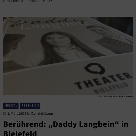
des Films kann das...
MEHR...
MUSICAL
REZENSION
1. März 2019
by
Dominik Lapp
Berührend: „Daddy Langbein“ in
Bielefeld