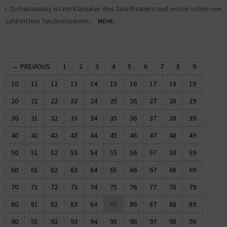
I. Tschaikowsky ist ein Klassiker des Tanztheaters und wurde schon von
zahlreichen Tanzkompanien...
MEHR...
← PREVIOUS
1
2
3
4
5
6
7
8
9
10
11
12
13
14
15
16
17
18
19
20
21
22
23
24
25
26
27
28
29
30
31
32
33
34
35
36
37
38
39
40
41
42
43
44
45
46
47
48
49
50
51
52
53
54
55
56
57
58
59
60
61
62
63
64
65
66
67
68
69
70
71
72
73
74
75
76
77
78
79
80
81
82
83
84
85
86
87
88
89
90
91
92
93
94
95
96
97
98
99