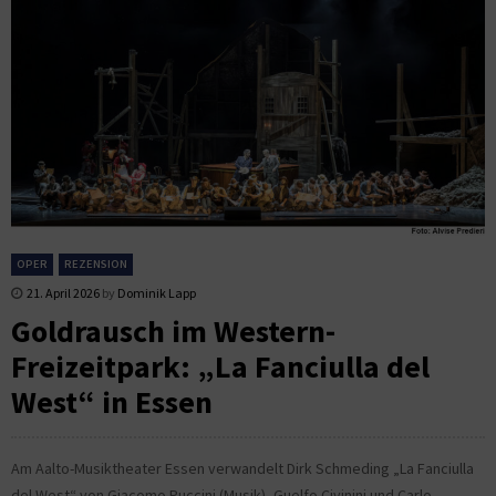
OPER
REZENSION
21. April 2026
by
Dominik Lapp
Goldrausch im Western-
Freizeitpark: „La Fanciulla del
West“ in Essen
Am Aalto-Musiktheater Essen verwandelt Dirk Schmeding „La Fanciulla
del West“ von Giacomo Puccini (Musik), Guelfo Civinini und Carlo