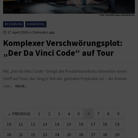
REZENSION
SCHAUSPIEL
17. April 2026
by
Dominik Lapp
Komplexer Verschwörungsplot:
„Der Da Vinci Code“ auf Tour
Mit „Der Da Vinci Code“ bringt die Produktionsfirma ShowSlot einen
Stoff auf Tour, der längst Teil der globalen Popkultur ist – als Roman
von...
MEHR...
← PREVIOUS
1
2
3
4
5
6
7
8
9
10
11
12
13
14
15
16
17
18
19
20
21
22
23
24
25
26
27
28
29