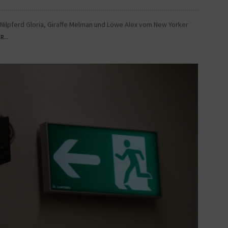
, Nilpferd Gloria, Giraffe Melman und Löwe Alex vom New Yorker
...