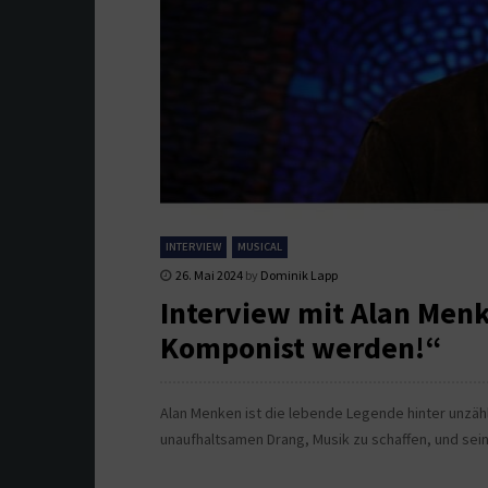
INTERVIEW
MUSICAL
26. Mai 2024
by
Dominik Lapp
Interview mit Alan Men
Komponist werden!“
Alan Menken ist die lebende Legende hinter unzähli
unaufhaltsamen Drang, Musik zu schaffen, und sein