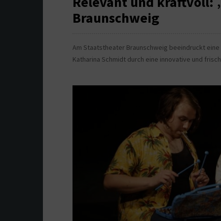
Relevant und kraftvoll:
Braunschweig
Am Staatstheater Braunschweig beeindruckt eine 
Katharina Schmidt durch eine innovative und frisch