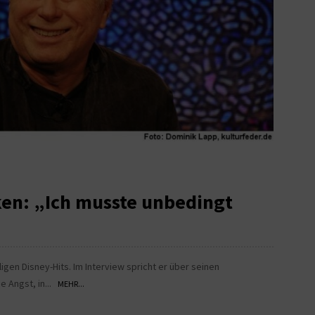
ken: „Ich musste unbedingt
gen Disney-Hits. Im Interview spricht er über seinen
e Angst, in...
MEHR...