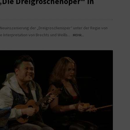
 „Die Dreigroschenoper“ in
Neuinszenierung der „Dreigroschenoper“ unter der Regie von
e Interpretation von Brechts und Weills...
MEHR...