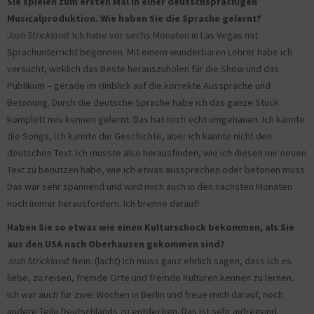
Sie spielen zum ersten Mal in einer deutschsprachigen
Musicalproduktion. Wie haben Sie die Sprache gelernt?
Josh Strickland:
Ich habe vor sechs Monaten in Las Vegas mit
Sprachunterricht begonnen. Mit einem wunderbaren Lehrer habe ich
versucht, wirklich das Beste herauszuholen für die Show und das
Publikum – gerade im Hinblick auf die korrekte Aussprache und
Betonung. Durch die deutsche Sprache habe ich das ganze Stück
komplett neu kennen gelernt. Das hat mich echt umgehauen. Ich kannte
die Songs, ich kannte die Geschichte, aber ich kannte nicht den
deutschen Text. Ich musste also herausfinden, wie ich diesen mir neuen
Text zu benutzen habe, wie ich etwas aussprechen oder betonen muss.
Das war sehr spannend und wird mich auch in den nächsten Monaten
noch immer herausfordern. Ich brenne darauf!
Haben Sie so etwas wie einen Kulturschock bekommen, als Sie
aus den USA nach Oberhausen gekommen sind?
Josh Strickland:
Nein. (lacht) Ich muss ganz ehrlich sagen, dass ich es
liebe, zu reisen, fremde Orte und fremde Kulturen kennen zu lernen.
Ich war auch für zwei Wochen in Berlin und freue mich darauf, noch
andere Teile Deutschlands zu entdecken. Das ist sehr aufregend.