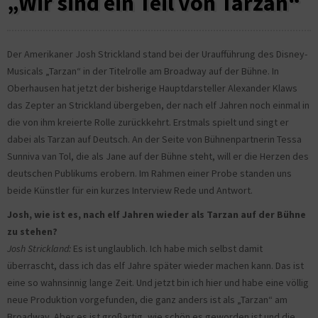
„Wir sind ein Teil von Tarzan“
Der Amerikaner Josh Strickland stand bei der Uraufführung des Disney-
Musicals „Tarzan“ in der Titelrolle am Broadway auf der Bühne. In
Oberhausen hat jetzt der bisherige Hauptdarsteller Alexander Klaws
das Zepter an Strickland übergeben, der nach elf Jahren noch einmal in
die von ihm kreierte Rolle zurückkehrt. Erstmals spielt und singt er
dabei als Tarzan auf Deutsch. An der Seite von Bühnenpartnerin Tessa
Sunniva van Tol, die als Jane auf der Bühne steht, will er die Herzen des
deutschen Publikums erobern. Im Rahmen einer Probe standen uns
beide Künstler für ein kurzes Interview Rede und Antwort.
Josh, wie ist es, nach elf Jahren wieder als Tarzan auf der Bühne
zu stehen?
Josh Strickland:
Es ist unglaublich. Ich habe mich selbst damit
überrascht, dass ich das elf Jahre später wieder machen kann. Das ist
eine so wahnsinnig lange Zeit. Und jetzt bin ich hier und habe eine völlig
neue Produktion vorgefunden, die ganz anders ist als „Tarzan“ am
Broadway. Aber es ist großartig, wie schön es geworden ist und die