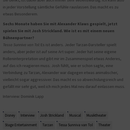
sie denkt, ist dabei aber auch immer sehr liebenswürdig. Ich kann also
in jeder Vorstellung sämtliche Gefühle rauslassen. Das macht es zu
etwas Besonderem.
Sechs Monate haben Sie mit Alexander Klaws gespielt, jetzt
spielen Sie mit Josh Strickland. Wie ist es mit einem neuen
Bühnenpartner?
Tessa Sunniva van Tol:
Es ist anders. Jeder Tarzan-Darsteller spielt
anders, aber jeder ist auf seine Art super. Jeder hat seine eigene
Rolleninterpretation und gibt mir im Zusammenspiel etwas Anderes,
auf das ich reagieren muss. Josh fühlt, wie er schon sagte, eine
Verbindung zu Tarzan, Alexander war dagegen etwas animalischer,
vielleicht sogar aggressiver. Das macht es so abwechslungsreich und
gefällt mir sehr gut, weil ich mich jedes Mal neu darauf einlassen muss.
Interview: Dominik Lapp
Disney
Interview
Josh Strickland
Musical
Musiktheater
Stage Entertainment
Tarzan
Tessa Sunniva van Tol
Theater