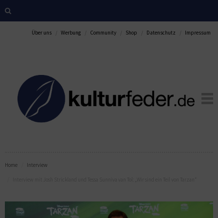
Über uns
Werbung
Community
Shop
Datenschutz
Impressum
Home
Interview
Interview mit Josh Strickland und Tessa Sunniva van Tol: „Wir sind ein Teil von Tarzan“