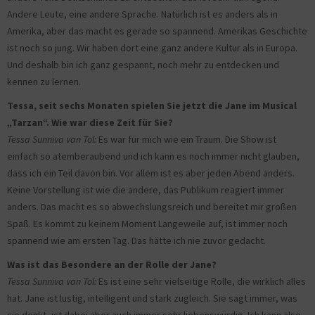
Andere Leute, eine andere Sprache. Natürlich ist es anders als in
Amerika, aber das macht es gerade so spannend. Amerikas Geschichte
ist noch so jung. Wir haben dort eine ganz andere Kultur als in Europa.
Und deshalb bin ich ganz gespannt, noch mehr zu entdecken und
kennen zu lernen.
Tessa, seit sechs Monaten spielen Sie jetzt die Jane im Musical
„Tarzan“. Wie war diese Zeit für Sie?
Tessa Sunniva van Tol:
Es war für mich wie ein Traum. Die Show ist
einfach so atemberaubend und ich kann es noch immer nicht glauben,
dass ich ein Teil davon bin. Vor allem ist es aber jeden Abend anders.
Keine Vorstellung ist wie die andere, das Publikum reagiert immer
anders. Das macht es so abwechslungsreich und bereitet mir großen
Spaß. Es kommt zu keinem Moment Langeweile auf, ist immer noch
spannend wie am ersten Tag. Das hätte ich nie zuvor gedacht.
Was ist das Besondere an der Rolle der Jane?
Tessa Sunniva van Tol:
Es ist eine sehr vielseitige Rolle, die wirklich alles
hat. Jane ist lustig, intelligent und stark zugleich. Sie sagt immer, was