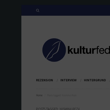
REZENSION
INTERVIEW
HINTERGRUND
Home
Posts tagged:
Yasmina Reza
POSTS TAGGED:
YASMINA REZA