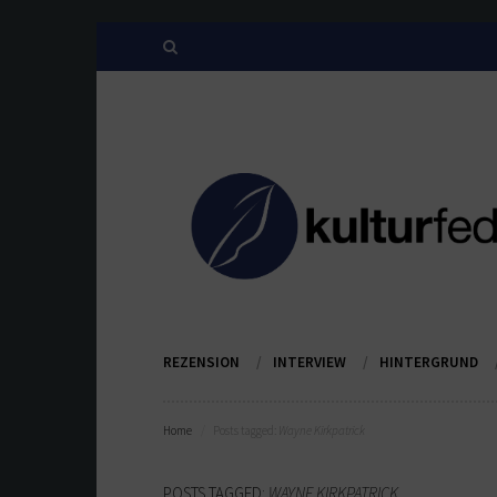
REZENSION
INTERVIEW
HINTERGRUND
Home
Posts tagged:
Wayne Kirkpatrick
POSTS TAGGED:
WAYNE KIRKPATRICK