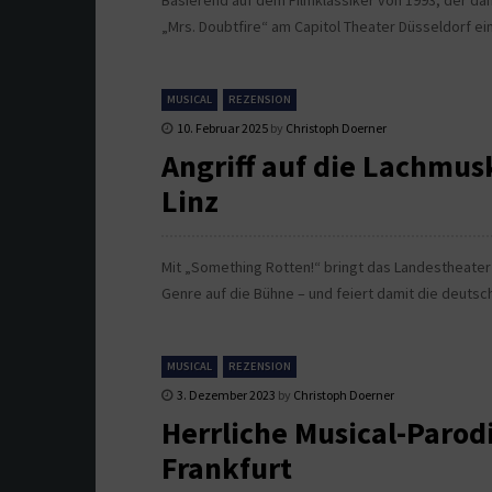
Basierend auf dem Filmklassiker von 1993, der dank
„Mrs. Doubtfire“ am Capitol Theater Düsseldorf ei
MUSICAL
REZENSION
10. Februar 2025
by
Christoph Doerner
Angriff auf die Lachmus
Linz
Mit „Something Rotten!“ bringt das Landestheate
Genre auf die Bühne – und feiert damit die deutsc
MUSICAL
REZENSION
3. Dezember 2023
by
Christoph Doerner
Herrliche Musical-Parod
Frankfurt