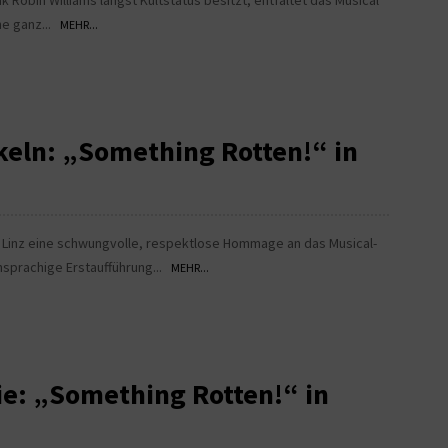
 Robin Williams längst Kultstatus besitzt, entfaltet das Musical
ne ganz...
MEHR...
keln: „Something Rotten!“ in
r Linz eine schwungvolle, respektlose Hommage an das Musical-
hsprachige Erstaufführung...
MEHR...
ie: „Something Rotten!“ in