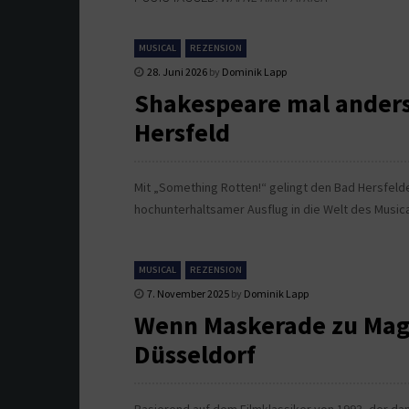
MUSICAL
REZENSION
28. Juni 2026
by
Dominik Lapp
Shakespeare mal anders
Hersfeld
Mit „Something Rotten!“ gelingt den Bad Hersfelde
hochunterhaltsamer Ausflug in die Welt des Musica
MUSICAL
REZENSION
7. November 2025
by
Dominik Lapp
Wenn Maskerade zu Magi
Düsseldorf