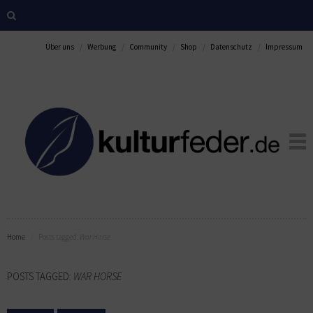
Über uns
Werbung
Community
Shop
Datenschutz
Impressum
Home
Posts tagged:
War Horse
POSTS TAGGED:
WAR HORSE