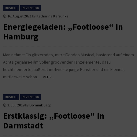
MUSICAL
REZENSION
16. August 2021
by
Katharina Karsunke
Energiegeladen: „Footloose“ in
Hamburg
Man nehme: Ein glitzerndes, mitreißendes Musical, basierend auf einem
Achtzigerjahre-Film voller groovender Tanzelemente, dazu
hochtalentierte, äußerst motivierte junge Künstler und ein kleines,
mittlerweile schon...
MEHR...
MUSICAL
REZENSION
3. Juli 2019
by
Dominik Lapp
Erstklassig: „Footloose“ in
Darmstadt