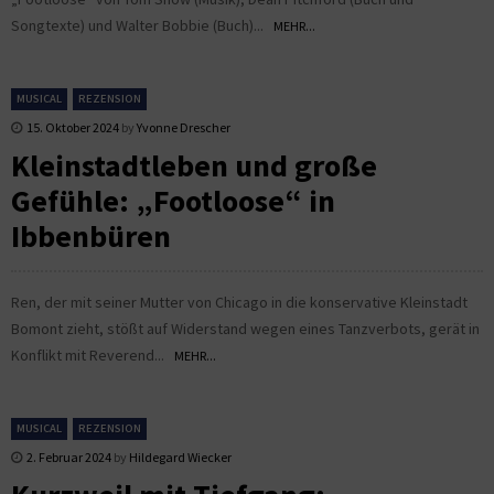
Songtexte) und Walter Bobbie (Buch)...
MEHR...
MUSICAL
REZENSION
15. Oktober 2024
by
Yvonne Drescher
Kleinstadtleben und große
Gefühle: „Footloose“ in
Ibbenbüren
Ren, der mit seiner Mutter von Chicago in die konservative Kleinstadt
Bomont zieht, stößt auf Widerstand wegen eines Tanzverbots, gerät in
Konflikt mit Reverend...
MEHR...
MUSICAL
REZENSION
2. Februar 2024
by
Hildegard Wiecker