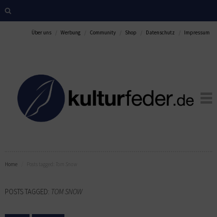
Über uns
Werbung
Community
Shop
Datenschutz
Impressum
Home
Posts tagged:
Tom Snow
POSTS TAGGED:
TOM SNOW