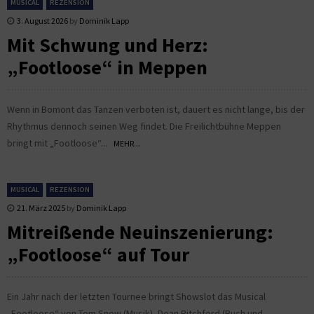
MUSICAL
REZENSION
3. August 2026
by
Dominik Lapp
Mit Schwung und Herz:
„Footloose“ in Meppen
Wenn in Bomont das Tanzen verboten ist, dauert es nicht lange, bis der
Rhythmus dennoch seinen Weg findet. Die Freilichtbühne Meppen
bringt mit „Footloose“...
MEHR...
MUSICAL
REZENSION
21. März 2025
by
Dominik Lapp
Mitreißende Neuinszenierung:
„Footloose“ auf Tour
Ein Jahr nach der letzten Tournee bringt Showslot das Musical
„Footloose“ von Tom Snow (Musik), Dean Pitchford (Buch und