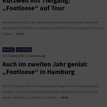
Kurzweil mit Tiefgang:
„Footloose“ auf Tour
Wer kennt sie nicht, die Geschichte um das rückständige kleine Kaff
irgendwo in der Pampa, in dem ein verbohrter Pfarrer gegen die bösen
Folgen...
MEHR...
MUSICAL
REZENSION
5. Oktober 2022
by
Dominik Lapp
Auch im zweiten Jahr genial:
„Footloose“ in Hamburg
Das First Stage Theater in Hamburg ist längst kein Geheimtipp mehr,
sondern steht für erstklassige Musicalproduktionen. Das wird auch
wieder einmal bei „Footloose“ (Musik:...
MEHR...